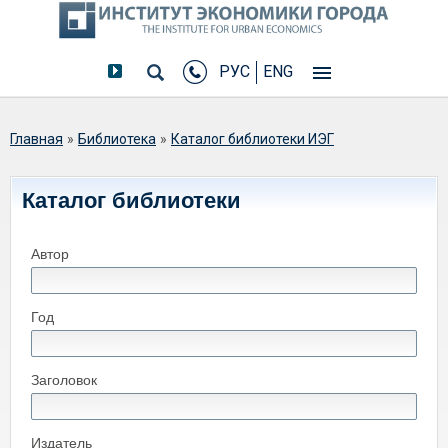
РУС
ENG
Вы здесь
Главная
»
Библиотека
»
Каталог библиотеки ИЭГ
Каталог библиотеки
Автор
Год
Заголовок
Издатель