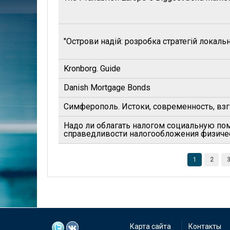
"Острови надiй: розробка стратегiй локаль
Kronborg. Guide
Danish Mortgage Bonds
Симферополь. Истоки, современность, вз
Надо ли облагать налогом социальную по
справедливости налогообложения физиче
Страницы
1
2
Карта сайта
Контакты