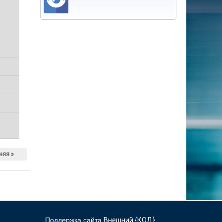
няя »
Поддержка сайта
Внешний {КОД}