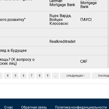
German
Mortgage
Mortgage Bank
Bank
Яцек Варда,
ного розвитку"
Войцeх
ПАУСI
Клосовскi
Realkreditradet
гляд в будущее
мощь? (К вопросу о
CAF
ских лиц)
3
4
5
6
7
8
9
…
следующая ›
послед
О нас
Обратная связь
Политика конфиденциальности