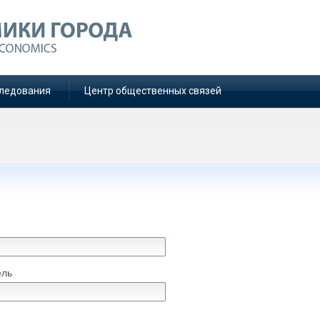
ледования
Центр общественных связей
ель