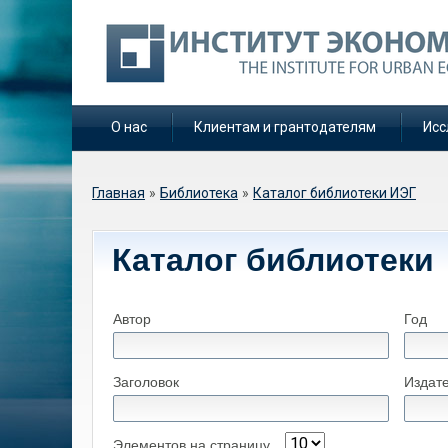
О нас
Клиентам и грантодателям
Исс
Вы здесь
Главная
»
Библиотека
»
Каталог библиотеки ИЭГ
Каталог библиотеки
Автор
Год
Заголовок
Издат
Элементов на страницу