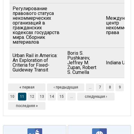
Регулирование
правового статуса
некоммерческих
Междунаро
организаций в
центр
гражданских
некоммерче
кодексах государств
права
мира. Сборник
материалов
Boris S.
Urban Rail in America:
Pushkarev,
An Exploration of
Jeffrey M.
Indiana Unive
Criteria for Fixed-
Zupan, Robert
Guideway Transit
S. Cumella
Страницы
« первая
‹ предыдущая
…
7
8
9
10
11
12
13
14
15
…
следующая ›
последняя »