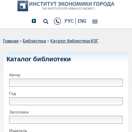
РУС
ENG
Вы здесь
Главная
»
Библиотека
»
Каталог библиотеки ИЭГ
Каталог библиотеки
Автор
Год
Заголовок
Издатель