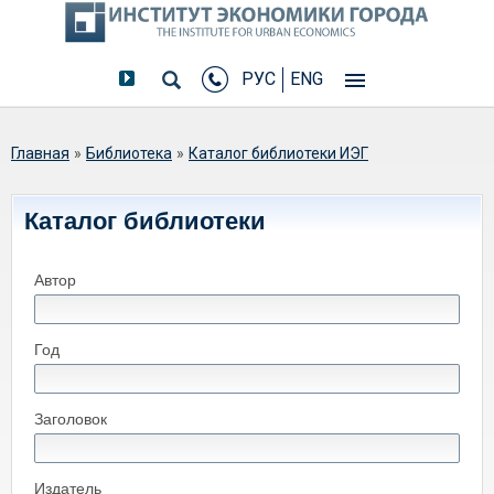
РУС
ENG
Вы здесь
Главная
»
Библиотека
»
Каталог библиотеки ИЭГ
Каталог библиотеки
Автор
Год
Заголовок
Издатель