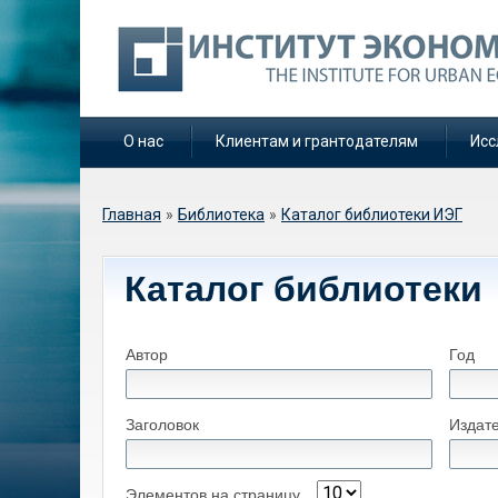
О нас
Клиентам и грантодателям
Исс
Вы здесь
Главная
»
Библиотека
»
Каталог библиотеки ИЭГ
Каталог библиотеки
Автор
Год
Заголовок
Издат
Элементов на страницу