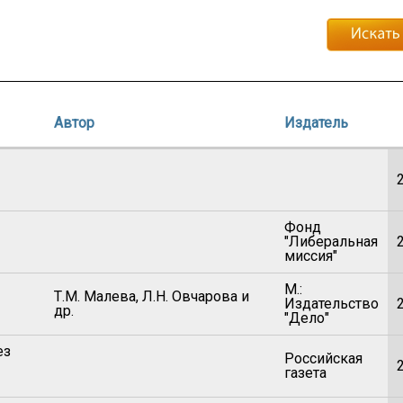
Автор
Издатель
Фонд
"Либеральная
миссия"
М.:
Т.М. Малева, Л.Н. Овчарова и
Издательство
др.
"Дело"
ез
Российская
газета