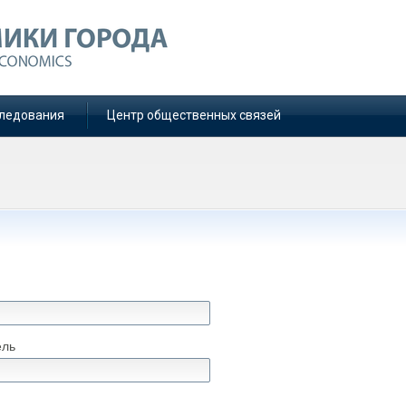
ледования
Центр общественных связей
ель