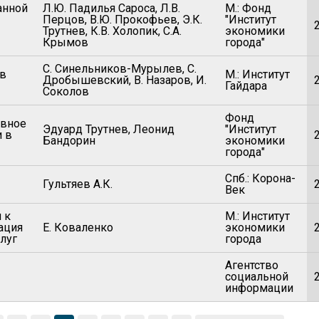
анной
Л.Ю. Падилья Сароса, Л.В.
М.: Фонд
Перцов, В.Ю. Прокофьев, Э.К.
"Институт
Трутнев, К.В. Холопик, С.А.
экономики
Крымов
города"
С. Синельников-Мурылев, С.
 в
М.: Институт
Дробышевский, В. Назаров, И.
Гайдара
Соколов
Фонд
авное
Эдуард Трутнев, Леонид
"Институт
и в
Бандорин
экономики
города"
Спб.: Корона-
Гультяев А.К.
Век
 к
М.: Институт
ация
Е. Коваленко
экономики
луг
города
Агентство
социальной
информации