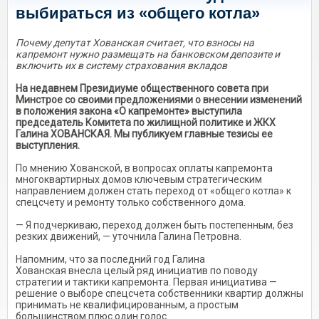
выбираться из «общего котла»
Почему депутат Хованская считает, что взносы на
капремонт нужно размещать на банковском депозите и
включить их в систему страхования вкладов
На недавнем Президиуме общественного совета при
Минстрое со своими предложениями о внесении изменений
в положения закона «О капремонте» выступила
председатель Комитета по жилищной политике и ЖКХ
Галина ХОВАНСКАЯ. Мы публикуем главные тезисы ее
выступления.
По мнению Хованской, в вопросах оплаты капремонта
многоквартирных домов ключевым стратегическим
направлением должен стать переход от «общего котла» к
спецсчету и ремонту только собственного дома.
— Я подчеркиваю, переход должен быть постепенным, без
резких движений, — уточнила Галина Петровна.
Напомним, что за последний год Галина
Хованская внесла целый ряд инициатив по поводу
стратегии и тактики капремонта. Первая инициатива —
решение о выборе спецсчета собственники квартир должны
принимать не квалифицированным, а простым
большинством плюс один голос.