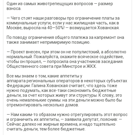
Один из самых животрепещущих вопросов — размер
взноса.
— Чего ст
о
ят наши разговоры про ограничение платы за
коммунальные услуги, если у нас жилищная часть, как в
Москве, выросла на 40—50%! — возмущается Хованская.
По поводу ограничения общего платежа за капремонт она
также занимает непримиримую позицию.
— Проект внесен, при этом он не популистский, а абсолютно
нормальный. Пожалуйста, окажите всяческое содействие,
чтобы он прошел, — попросила она участников заседания
Общественного совета при Минстрое и ЖКХ.
Все мы знаем о том, какие аппетиты у
аппарата региональных операторов в некоторых субъектах
Федерации. Галина Хованская считает, что здесь тоже
нужно подумать, как все-таки сэкономить бюджетные
деньги, за счет которых живут эти структуры. К слову, это
очень немаленькие суммы: на эти деньги можно было бы
отремонтировать несколько домов.
— Нам каким-то образом нужно отрегулировать этот вопрос
и ограничить их аппетиты, — заявила депутат, пояснив: —
Сейчас далеко не жирные времена, и надо тщательно
считать деньги, тем более бюджетные.