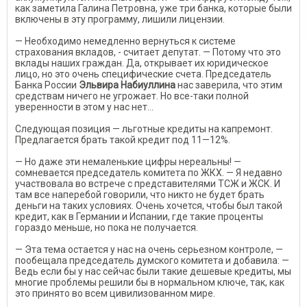
как заметила Галина Петровна, уже три банка, которые были
включены в эту программу, лишили лицензии.
— Необходимо немедленно вернуться к системе
страхования вкладов, - считает депутат. — Потому что это
вклады наших граждан. Да, открывает их юридическое
лицо, но это очень специфические счета. Председатель
Банка России
Эльвира Набиуллина
нас заверила, что этим
средствам ничего не угрожает. Но все-таки полной
уверенности в этом у нас нет...
Следующая позиция — льготные кредиты на капремонт.
Предлагается брать такой кредит под 11—12%.
— Но даже эти немаленькие цифры нереальны! —
сомневается председатель комитета по ЖКХ. — Я недавно
участвовала во встрече с представителями ТСЖ и ЖСК. И
там все наперебой говорили, что никто не будет брать
деньги на таких условиях. Очень хочется, чтобы был такой
кредит, как в Германии и Испании, где такие проценты
гораздо меньше, но пока не получается.
— Эта тема остается у нас на очень серьезном контроле, —
пообещала председатель думского комитета и добавила: —
Ведь если бы у нас сейчас были такие дешевые кредиты, мы
многие проблемы решили бы в нормальном ключе, так, как
это принято во всем цивилизованном мире.