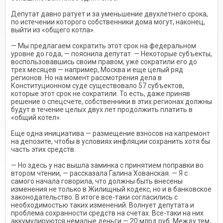
Депутат давно ратует и за уменьшение двухлетнего срока,
по истечении которого собственники дома могут, наконец,
выйти из «общего котла».
— Мы предлагаем сократить этот срок на федеральном
уровне до года, — пояснила депутат. — Некоторые субъекты,
воспользовавшись своим правом, уже сократили его до
трех месяцев — например, Москва и еще целый ряд
регионов. Но на момент рассмотрения дела в
Конституционном суде существовало 57 субъектов,
которые этот срок не сократили. То есть, даже приняв
решение о спецсчете, собственники в этих регионах должны
будут в течение целых двух лет продолжить платить в
«общий котел».
Еще одна инициатива — размещение взносов на капремонт
на депозите, чтобы в условиях инфляции сохранить хотя бы
часть этих средств.
— Но здесь у нас вышла заминка с принятием поправки во
втором чтении, — рассказала Галина Хованская. — Я с
самого начала говорила, что должны быть внесены
изменения не только в Жилищный кодекс, но и в банковское
законодательство. В итоге все-таки согласились с
необходимостью таких изменений. Волнует депутата и
проблема сохранности средств на счетах. Все-таки на них
аккумулируются немалые деньги — 20 млрд руб. Между тем,