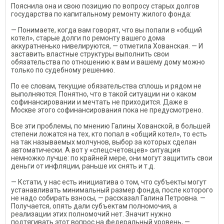
Пояснила она и свою позицию по вопросу старых долгов
государства по капитальному ремонту жилого фонда:
— Понимаете, когда вам говорят, что вы попали в «общий
котел», старые долги по ремонту вашего дома
аккуратненько нивелируются, — отметила Хованская. — И
заставить властные структуры выполнить свои
обязательства по отношению к вам и вашему дому можно
только по судебному решению.
По ее словам, текущие обязательства сплошь и рядом не
выполняются. Понятно, что в такой ситуации ни о каком
софинансировании и мечтать не приходится. Даже в
Москве этого софинансирования пока не предусмотрено.
Все эти проблемы, по мнению Галины Хованской, в большей
степени ложатся на тех, кто попал в «общий котел», то есть
на так называемых молчунов, выбор за которых сделан
автоматически. А вот у «спецсчетовцев» ситуация
немножко лучше: по крайней мере, они могут защитить свои
деньги от инфляции, раньше их снять и т.д.
— Кстати, у нас есть инициатива о том, что субъекты могут
устанавливать минимальный размер фонда, после которого
не надо собирать взносы, — рассказал Галина Петровна. —
Получается, опять дали субъектам полномочия, а
реализации этих полномочий нет. Значит нужно
подтягивать этот вопрос на федеральный уровень, —