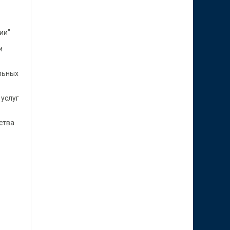
ии"
и
льных
услуг
ства