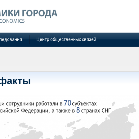
ледования
Центр общественных связей
 факты