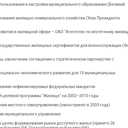
епользования и застройки муниципального образования (Великий
ования жилищно-коммунального хозяйства (Указ Президента
азвития в жилищной сфере – ОАО "Агентство по ипотечному жили
осударственных жилищных сертификатов для военнослужащих (Ук
ы, заключение соглашения о стратегическом партнерстве с
социально-экономического развития для 10 муниципальных
рованию нефинансируемых федеральных мандатов
й целевой программы "Жилище" на 2002–2010 годы
ия местного самоуправления (закон принят в 2003 году)
тик муниципального управления
в целях формирования рынка доступного жилья (принято 26
ый кодекс РФ, Градостроительный кодекс РФ)