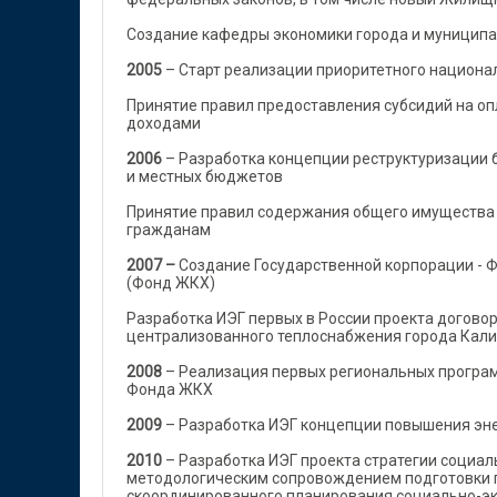
Создание кафедры экономики города и муницип
2005
– Старт реализации приоритетного национа
Принятие правил предоставления субсидий на оп
доходами
2006
– Разработка концепции реструктуризации
и местных бюджетов
Принятие правил содержания общего имущества 
гражданам
2007 –
Создание Государственной корпорации -
(Фонд ЖКХ)
Разработка ИЭГ первых в России проекта догово
централизованного теплоснабжения города Кал
2008
– Реализация первых региональных програм
Фонда ЖКХ
2009
– Разработка ИЭГ концепции повышения эн
2010
– Разработка ИЭГ проекта стратегии социал
методологическим сопровождением подготовки г
скоординированного планирования социально-эк