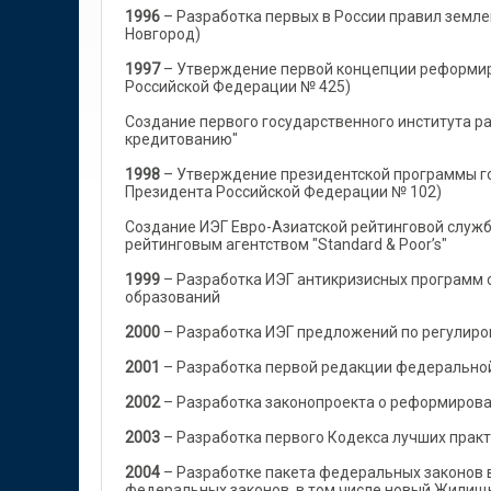
1996
– Разработка первых в России правил земл
Новгород)
1997
– Утверждение первой концепции реформир
Российской Федерации № 425)
Создание первого государственного института р
кредитованию"
1998
– Утверждение президентской программы г
Президента Российской Федерации № 102)
Создание ИЭГ Евро-Азиатской рейтинговой служб
рейтинговым агентством "Standard & Poor’s"
1999
– Разработка ИЭГ антикризисных программ 
образований
2000
– Разработка ИЭГ предложений по регули
2001
– Разработка первой редакции федерально
2002
– Разработка законопроекта о реформирован
2003
– Разработка первого Кодекса лучших прак
2004
– Разработке пакета федеральных законов 
федеральных законов, в том числе новый Жилищн