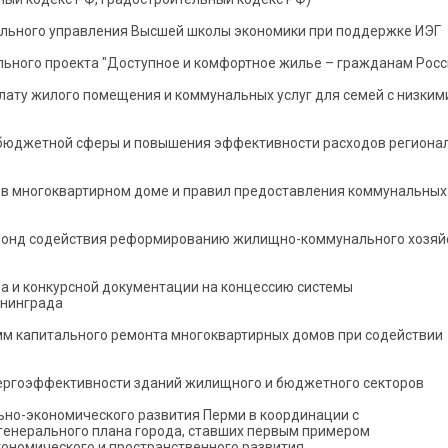
ального управления Высшей школы экономики при поддержке ИЭГ
льного проекта "Доступное и комфортное жилье – гражданам Росс
лату жилого помещения и коммунальных услуг для семей с низким
 бюджетной сферы и повышения эффективности расходов региона
в многоквартирном доме и правил предоставления коммунальных 
 Фонд содействия реформированию жилищно-коммунального хозяй
ра и конкурсной документации на концессию системы
ининграда
м капитального ремонта многоквартирных домов при содействии
ергоэффективности зданий жилищного и бюджетного секторов
ьно-экономического развития Перми в координации с
енерального плана города, ставших первым примером
ономического и пространственного развития