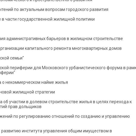
чтений по актуальным вопросам городского развития
ле в части государственной жилищной политики
ния административных барьеров в жилищном строительстве
организации капитального ремонта многоквартирных домов
ской семьи"
ской периферии для Московского урбанистического форума в рам
иферии"
а о некоммерческом найме жилья
 новой жилищной стратегии
об участии в долевом строительстве жилья в целях перехода к
тий прав дольщиков
жений по регулированию отношений по созданию и управлению
 развитию института управления общим имуществом в