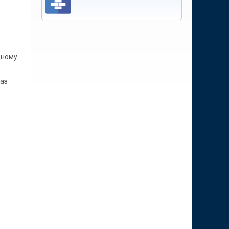
щному
аз