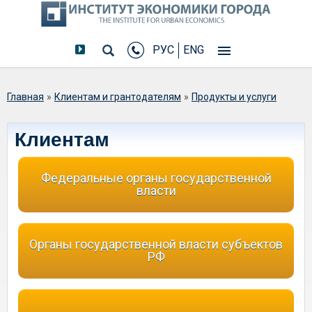
РУС
ENG
Вы здесь
Главная
»
Клиентам и грантодателям
»
Продукты и услуги
Клиентам
Федеральные органы государственной
власти
Органы государственной власти субъектов
РФ