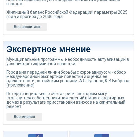
городах
Жилищный баланс Российской Федерации: параметры 2025
года и прогноз до 2036 года
Вся аналитика
Экспертное мнение
Муниципальные программы: необходимость актуализации в
условиях антикризисной повестки
Города на передней линии борьбы с коронавирусом - обзор
международной экспертной повестки и оценка ее
адекватности российским реалиям. А.С.Пузанов, К.В.Боброва
(приложение)
Потеря специального счета - риск, с которым могут
столкнуться собственники помещений в многоквартирных
домах в результате приостановки взносов на капитальный
ремонт
Все мнения