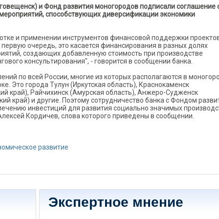
лаговещенск) и Фонд развития моногородов подписали соглашение 
и мероприятий, способствующих диверсификации экономики
ботке и применении инструментов финансовой поддержки проектов
 первую очередь, это касается финансирования в разных долях
риятий, создающих добавленную стоимость при производстве
гового консультирования", - говорится в сообщении банка.
ений по всей России, многие из которых располагаются в моногор
ке. Это города Тулун (Иркутская область), Краснокаменск
ий край), Райчихинск (Амурская область), Анжеро-Судженск
ий край) и другие. Поэтому сотрудничество банка с Фондом разви
ечению инвестиций для развития социально значимых производст
Алексей Кордичев, слова которого приведены в сообщении.
номическое развитие
Экспертное мнение