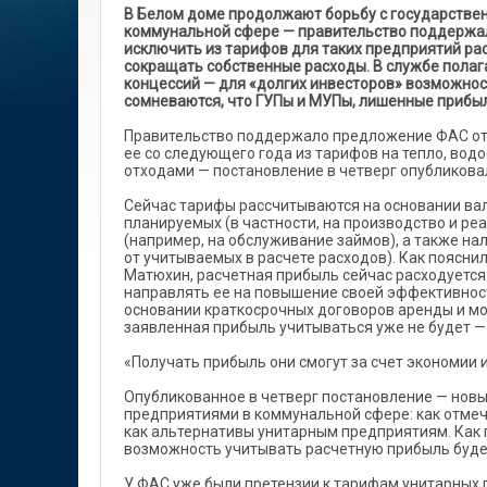
В Белом доме продолжают борьбу с государстве
коммунальной сфере — правительство поддержа
исключить из тарифов для таких предприятий ра
сокращать собственные расходы. В службе полага
концессий — для «долгих инвесторов» возможнос
сомневаются, что ГУПы и МУПы, лишенные прибыли
Правительство поддержало предложение ФАС от
ее со следующего года из тарифов на тепло, во
отходами — постановление в четверг опубликова
Сейчас тарифы рассчитываются на основании вал
планируемых (в частности, на производство и р
(например, на обслуживание займов), а также н
от учитываемых в расчете расходов). Как поясни
Матюхин, расчетная прибыль сейчас расходуется
направлять ее на повышение своей эффективност
основании краткосрочных договоров аренды и мог
заявленная прибыль учитываться уже не будет —
«Получать прибыль они смогут за счет экономии 
Опубликованное в четверг постановление — нов
предприятиями в коммунальной сфере: как отмеча
как альтернативы унитарным предприятиям. Как 
возможность учитывать расчетную прибыль буде
У ФАС уже были претензии к тарифам унитарных п