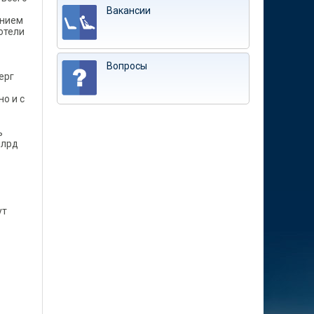
Вакансии
ением
хотели
Вопросы
верг
о и с
ь
млрд
ут