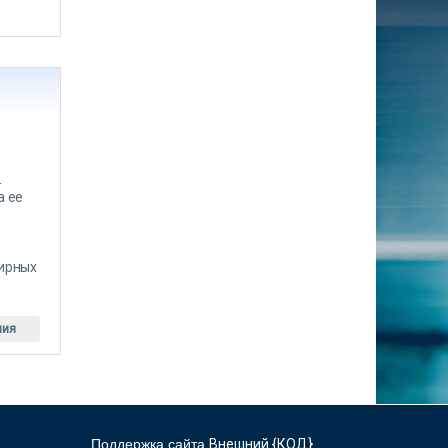
-
а ее
тирных
ния
Поддержка сайта
Внешний {КОД}