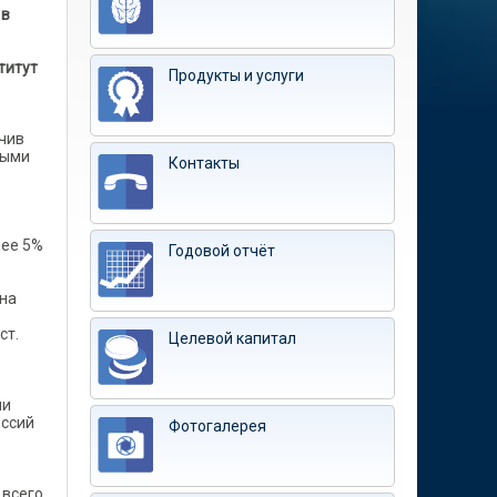
 в
титут
Продукты и услуги
чив
ными
Контакты
лее 5%
Годовой отчёт
 на
ст.
Целевой капитал
ми
ессий
Фотогалерея
 всего