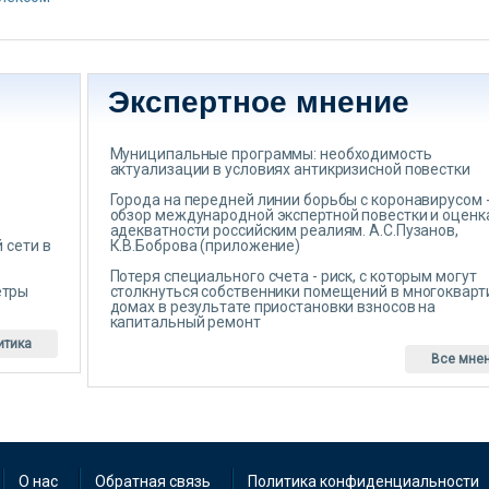
Экспертное мнение
Муниципальные программы: необходимость
актуализации в условиях антикризисной повестки
Города на передней линии борьбы с коронавирусом 
обзор международной экспертной повестки и оценк
адекватности российским реалиям. А.С.Пузанов,
 сети в
К.В.Боброва (приложение)
Потеря специального счета - риск, с которым могут
етры
столкнуться собственники помещений в многоквар
домах в результате приостановки взносов на
капитальный ремонт
итика
Все мне
О нас
Обратная связь
Политика конфиденциальности