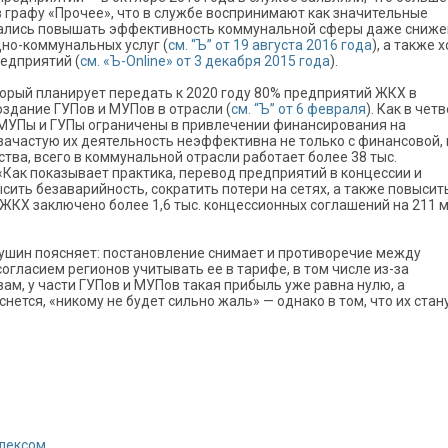
 графу «Прочее», что в службе воспринимают как значительные
вались повышать эффективность коммунальной сферы даже сниж
но-коммунальных услуг (
см. “Ъ” от 19 августа 2016 года
), а также 
редприятий (
см. «Ъ-Online» от 3 декабря 2015 года
).
орый планирует передать к 2020 году 80% предприятий ЖКХ в
оздание ГУПов и МУПов в отрасли (
см. “Ъ” от 6 февраля
). Как в чет
о МУПы и ГУПы ограничены в привлечении финансирования на
частую их деятельность неэффективна не только с финансовой, н
тва, всего в коммунальной отрасли работает более 38 тыс.
 «Как показывает практика, перевод предприятий в концессии и
ить безаварийность, сократить потери на сетях, а также повысит
 ЖКХ заключено более 1,6 тыс. концессионных соглашений на 211 
ушин поясняет: постановление снимает и противоречие между
гласием регионов учитывать ее в тарифе, в том числе из-за
ам, у части ГУПов и МУПов такая прибыль уже равна нулю, а
нется, «никому не будет сильно жаль» — однако в том, что их стан
о
лексом