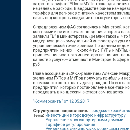
затрат в тарифах ГУПов и МУПов закладывается в
нецелевые расходы. В ведомстве ранее намере
тарифов для регионов с низким качеством жилищ
взять под контроль создание новых унитарных п
С предложением ФАС согласился и Минстрой, кот
концессии и не исключает введения запрета на с
заявили “Ъ” в министерстве, «реалии таковы, чт
модернизацию коммунальной инфраструктуры и за
управленческой точки зрения». По данным ведомс
предприятий, из них — около 4 тыс. ГУПы и МУПы.
привлечение частного инвестора позволяют повыс
качество услуг»,— отмечают в Минстрое. В сфере
руб.
Глава ассоциации «ЖКХ-развитие» Алексей Макр
желанием ГУПов и МУПов получать прибыль и несо
возможного роста платы для граждан. По его слов
предприятия, которых постановление все-таки кос
передавать в концессии, эксперт сомневается.
"Коммерсантъ" от 12.05.2017
Структурное направление:
Городское хозяйств
Тема:
Инвестиции в городскую инфраструктуру
Управление многоквартирными домами
Тарифное регулирование
Управление жилищно-коммунальным комп