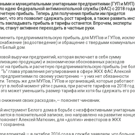
нными и муниципальными унитарными предприятиями (ГУП и МУП)
ло идею Федеральной антимонопольной службы (ФАС) с 2018 года
счетную прибыль. Теперь для получения прибыли им придется
ют, что это позволит сдержать рост тарифов, а также развить инс
ть закладывать прибыль в тарифы останется. Впрочем, эксперты
, станут активнее переходить в частные руки.
менить предпринимательскую прибыль для МУПов и ГУПов, исклю
доснабжение (водоотведение) и обращение с твердыми коммуналь
л Белый дом.
овой выручки предприятий, которая включает в себя сумму
еализацию продукции) и экономически обоснованных расходов
алог на прибыль и расчетную предпринимательскую прибыль (не бо
л “Ъ” глава управления регулирования в сфере ЖКХ ФАС Алексей
 предприятиями по своему усмотрению — у них нет обязанности
и. Теперь же для МУПов, ГУПов и организаций, которые работают
ут в любой момент уйти с рынка, при расчете тарифов на 2018 год
 это может уменьшить размер тарифа или хотя бы сдержать его ро
и снижения своих расходов»,— поясняет чиновник.
ый инструмент Белого дома в борьбе с неэффективными унитарны
ется в пояснительной записке, оно направлено на развитие конц
поясняет Алексей Матюхин, для «долгих» инвесторов в ЖКХ
т сохранена.
редприятий — в октябре 2016 года в службе заявляли, что больше