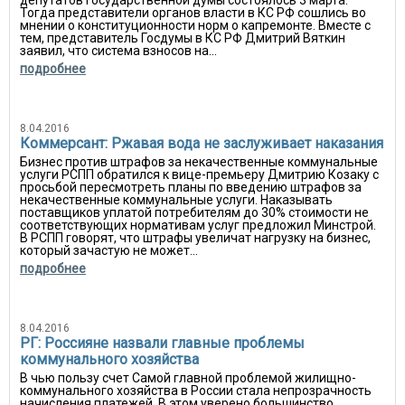
депутатов Государственной думы состоялось 3 марта.
Тогда представители органов власти в КС РФ сошлись во
мнении о конституционности норм о капремонте. Вместе с
тем, представитель Госдумы в КС РФ Дмитрий Вяткин
заявил, что система взносов на...
подробнее
8.04.2016
Коммерсант: Ржавая вода не заслуживает наказания
Бизнес против штрафов за некачественные коммунальные
услуги РСПП обратился к вице-премьеру Дмитрию Козаку с
просьбой пересмотреть планы по введению штрафов за
некачественные коммунальные услуги. Наказывать
поставщиков уплатой потребителям до 30% стоимости не
соответствующих нормативам услуг предложил Минстрой.
В РСПП говорят, что штрафы увеличат нагрузку на бизнес,
который зачастую не может...
подробнее
8.04.2016
РГ: Россияне назвали главные проблемы
коммунального хозяйства
В чью пользу счет Самой главной проблемой жилищно-
коммунального хозяйства в России стала непрозрачность
начисления платежей. В этом уверено большинство