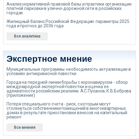
Анализ нормативной правовой базы и практики организации
платной парковки в улично-дорожной сети в российских
городах
Жилищный баланс Российской Федерации: параметры 2025
года и прогноз до 2036 года
Вся аналитика
Экспертное мнение
Муниципальные программы: необходимость актуализации в
условиях антикризисной повестки
Города на передней линии борьбы с коронавирусом - обзор
международной экспертной повестки и оценка ее
адекватности российским реалиям. А.С.Пузанов, К.В.Боброва
(приложение)
Потеря специального счета - риск, с которым могут
столкнуться собственники помещений в многоквартирных
домах в результате приостановки взносов на капитальный
ремонт
Все мнения