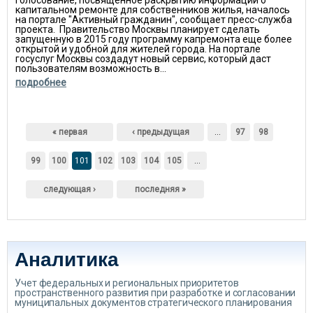
Голосование, посвященное раскрытию информации о
капитальном ремонте для собственников жилья, началось
на портале "Активный гражданин", сообщает пресс-служба
проекта. Правительство Москвы планирует сделать
запущенную в 2015 году программу капремонта еще более
открытой и удобной для жителей города. На портале
госуслуг Москвы создадут новый сервис, который даст
пользователям возможность в...
подробнее
Страницы
« первая
‹ предыдущая
…
97
98
99
100
101
102
103
104
105
…
следующая ›
последняя »
Аналитика
Учет федеральных и региональных приоритетов
пространственного развития при разработке и согласовании
муниципальных документов стратегического планирования