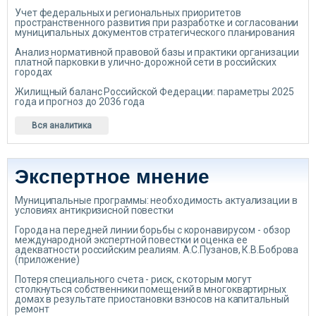
Учет федеральных и региональных приоритетов
пространственного развития при разработке и согласовании
муниципальных документов стратегического планирования
Анализ нормативной правовой базы и практики организации
платной парковки в улично-дорожной сети в российских
городах
Жилищный баланс Российской Федерации: параметры 2025
года и прогноз до 2036 года
Вся аналитика
Экспертное мнение
Муниципальные программы: необходимость актуализации в
условиях антикризисной повестки
Города на передней линии борьбы с коронавирусом - обзор
международной экспертной повестки и оценка ее
адекватности российским реалиям. А.С.Пузанов, К.В.Боброва
(приложение)
Потеря специального счета - риск, с которым могут
столкнуться собственники помещений в многоквартирных
домах в результате приостановки взносов на капитальный
ремонт