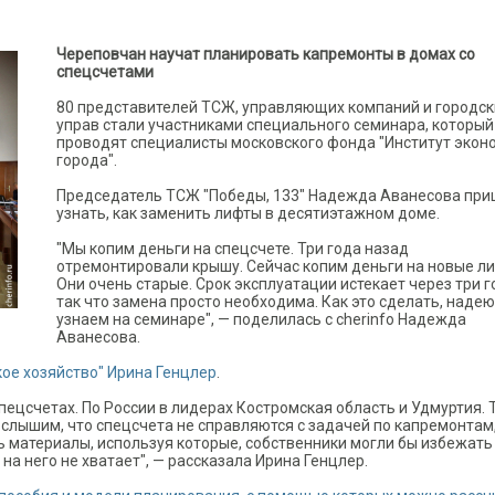
Череповчан научат планировать капремонты в домах со
спецсчетами
80 представителей ТСЖ, управляющих компаний и городск
управ стали участниками специального семинара, который
проводят специалисты московского фонда "Институт экон
города".
Председатель ТСЖ "Победы, 133" Надежда Аванесова пр
узнать, как заменить лифты в десятиэтажном доме.
"Мы копим деньги на спецсчете. Три года назад
отремонтировали крышу. Сейчас копим деньги на новые л
Они очень старые. Срок эксплуатации истекает через три г
так что замена просто необходима. Как это сделать, надею
узнаем на семинаре", — поделилась с cherinfo Надежда
Аванесова.
ое хозяйство" Ирина Генцлер
.
пецсчетах. По России в лидерах Костромская область и Удмуртия. 
слышим, что спецсчета не справляются с задачей по капремонтам,
ь материалы, используя которые, собственники могли бы избежать
на него не хватает", — рассказала Ирина Генцлер.