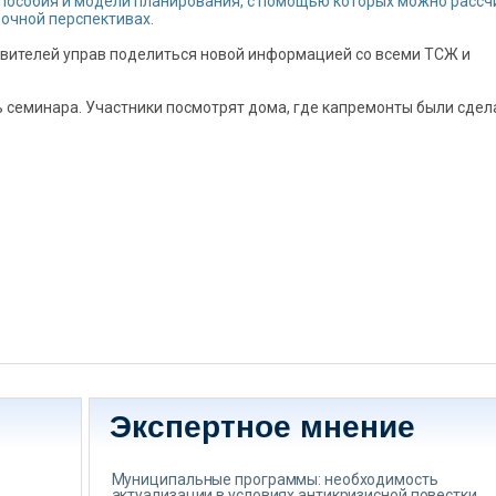
пособия и модели планирования, с помощью которых можно рассч
рочной перспективах.
авителей управ поделиться новой информацией со всеми ТСЖ и
ь семинара. Участники посмотрят дома, где капремонты были сде
о
Экспертное мнение
Муниципальные программы: необходимость
актуализации в условиях антикризисной повестки