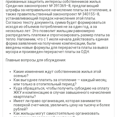
призванных защитить интересы собственников жилья.
Среди них законопроект № 391369–8, предлагающий
штрафы за неправильное начисление платы за отопление, а
также правительственный законопроект № 340155–8,
устанавливающий порядок начисления этой платы.
Согласно тексту документа, сумма будет формироваться
исходя из объемов потребления не за один год, а за
несколько лет. Это позволит жильцам равномерно
распределить платежи и спрогнозировать размер платы за
тепло. Напомним, что с 1 июля начала действовать единая
форма заявления на получение компенсации, были
введены новые формулы для перерасчета платы за вывоз
мусора и произведен перерасчет платы за ОДН.
Главные вопросы для обсуждения:
Какие изменения ждут собственников жилья этой
осенью?
Как выгоднее платить за отопление — каждый месяц
или только в отопительный период?
Куда обращаться, чтобы получить субсидию на оплату
ЖКУ и компенсацию в случае завышенного начисления
квартплаты?
Имеет ли право организация, которая занимается
поверкой счетчиков, увеличить цену на тысячу и более
рублей?
Как жильцы могут самостоятельно организовать