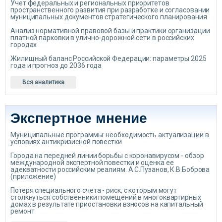
Учет федеральных и региональных приоритетов
пространственного развития при разработке и согласовании
муниципальных документов стратегического планирования
Анализ нормативной правовой базы и практики организации
платной парковки в улично-дорожной сети в российских
городах
Жилищный баланс Российской Федерации: параметры 2025
года и прогноз до 2036 года
Вся аналитика
Экспертное мнение
Муниципальные программы: необходимость актуализации в
условиях антикризисной повестки
Города на передней линии борьбы с коронавирусом - обзор
международной экспертной повестки и оценка ее
адекватности российским реалиям. А.С.Пузанов, К.В.Боброва
(приложение)
Потеря специального счета - риск, с которым могут
столкнуться собственники помещений в многоквартирных
домах в результате приостановки взносов на капитальный
ремонт