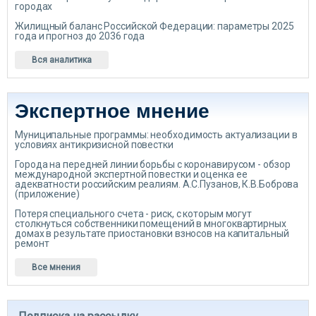
городах
Жилищный баланс Российской Федерации: параметры 2025
года и прогноз до 2036 года
Вся аналитика
Экспертное мнение
Муниципальные программы: необходимость актуализации в
условиях антикризисной повестки
Города на передней линии борьбы с коронавирусом - обзор
международной экспертной повестки и оценка ее
адекватности российским реалиям. А.С.Пузанов, К.В.Боброва
(приложение)
Потеря специального счета - риск, с которым могут
столкнуться собственники помещений в многоквартирных
домах в результате приостановки взносов на капитальный
ремонт
Все мнения