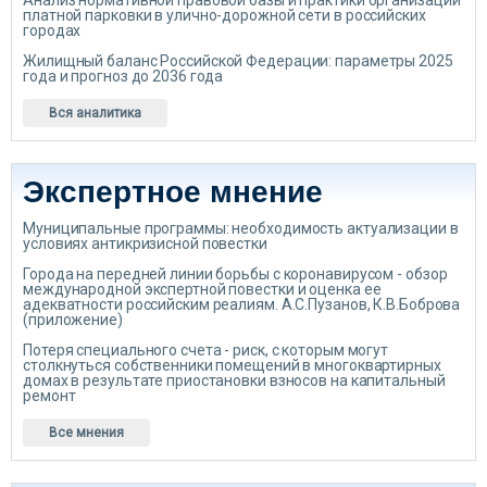
Анализ нормативной правовой базы и практики организации
платной парковки в улично-дорожной сети в российских
городах
Жилищный баланс Российской Федерации: параметры 2025
года и прогноз до 2036 года
Вся аналитика
Экспертное мнение
Муниципальные программы: необходимость актуализации в
условиях антикризисной повестки
Города на передней линии борьбы с коронавирусом - обзор
международной экспертной повестки и оценка ее
адекватности российским реалиям. А.С.Пузанов, К.В.Боброва
(приложение)
Потеря специального счета - риск, с которым могут
столкнуться собственники помещений в многоквартирных
домах в результате приостановки взносов на капитальный
ремонт
Все мнения