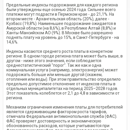
Предельные индексы подорожания для каждого региона
были утверждены еще осенью 2024 года. Сильнее всего
платежи могут подрасти в Пермском крае - до 21,1%. На
втором месте - Архангельская область (20%), далее -
Кузбасс (19,8%). Наименьшее подорожание ожидается в
Амурской области (на 8,6%), в Республике Алтай (8,8%) и
Ханты-Мансийском АО (9%). В Москве было разрешено
поднять плату на уровень до 15%, в Санкт-Петербурге - на
14,6%.
Индексы касаются среднего роста платы в конкретном
регионе. В одном городе региона плата может быть выше, в
другом - ниже этого значения, если соблюдается
среднестатистический "порог". Так же как и одна
коммунальная услуга (например, электроэнергия) может
подорожать больше или меньше другой (скажем,
отопления или воды). При этом правительство определило
предельно допустимое отклонение от индексов платы в
отдельных муниципалитетах на период 2025–2028 годов.
Этот показатель колеблется от 2,1 до 4,8 в зависимости от
региона.
Механизм ограничения изменения платы для потребителей
является сдерживающим фактором роста тарифов,
отмечала Федеральная антимонопольная служба (ФАС).
ФАС проверяет достоверность и экономическую
обоснованность расходов, которые учитываются при