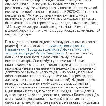
формировании тарифов, подчеркивают в ведомстве. В
случае выявления нарушений ведомство выдает
региональному тарифному органу власти предписание об
исключении необоснованных затрат. В 2023–2024 годах по
результатам 194 контрольных мероприятий служба
выявила 43,5 млрд необоснованных расходов. Эти суммы
были исключены из тарифов. С 2025 года, отмечали в ФАС,
1,5% выручки ресурсоснабжающих компаний имеет
целевой характер - только на модернизацию коммунальной
инфраструктуры.
Разница в значениях индекса между регионами связана с
рядом факторов, отмечает
руководитель проекта
Направления "Городское хозяйство" Фонда "Институт
экономики города" Игорь Колесников
. Это, в частности,
большая потребность в развитии коммунальной
инфраструктуры. Она требует увеличения объема
привлекаемых средств для реализации инвестиционных
программ и влияет на значение индекса и его предельно
допустимое отклонение по отдельным муниципальным
образованиям в сторону их увеличения (например, при
заключении концессионных соглашений). На увеличение
индекса также влияет необходимость выравнивания
уровня тарифов на коммунальные услуги в отдельных
муниципалитетах одного региона. Предельные индексы
существуют уже более десяти лет, говорит Колесников. До
этого тарифы устанавливал каждый регион или город
самостоятельно. И там, где тарифы отставали от инфляции,