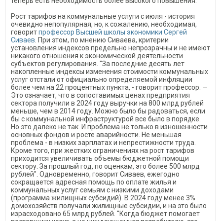
теперь есть необходимость более высокого повышения.
Рост тарифов на коммунальные услуги с июля - история
очевидно непопулярная, но, к сожалению, необходимая,
говорит
профессор Высшей школы экономики Сергей
Сиваев
. При этом, по мнению Сиваева, критерии
установления индексов предельно непрозрачны и не имеют
никакого отношения к экономической деятельности
субъектов регулирования. "За последние десять лет
накопленные индексы изменения стоимости коммунальных
услуг отстали от официально определяемой инфляции
более чем на 22 процентных пункта, - говорит профессор. —
Это означает, что в сопоставимых ценах предприятия
сектора получили в 2024 году выручки на 800 млрд рублей
меньше, чем в 2014 году. Можно было бы радоваться, если
бы с коммунальной инфраструктурой все было в порядке.
Но это далеко не так. И проблема не только в изношенности
основных фондов и росте аварийности. Не меньшая
проблема - в низких зарплатах и непрестижности труда.
Кроме того, при жестких ограничениях на рост тарифов
приходится увеличивать объемы бюджетной помощи
сектору. За прошлый год, по оценкам, это более 500 млрд
рублей". Одновременно, говорит Сиваев, ежегодно
сокращается адресная помощь по оплате жилья и
коммунальных услуг семьям с низкими доходами
(программа жилищных субсидий). В 2024 году менее 3%
домохозяйств получали жилищные субсидии, и на это было
израсходовано 65 млрд рублей. "Когда бюджет помогает