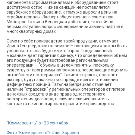
капремонта стройматериалами и оборудованием стоит
достаточно остро — из-за санкций не поставляется
зарубежное оборудование, к тому же выросли цены на
стройматериалы. Эксперт общественного совета при
Минстрое Татьяна Вепрецкая добавляет, что сейчас
весьма актуален вопрос своевременной замены лифтов в
многоквартирных домах.
Само по себе производство такой продукции, отмечает
Ирина Генцлер, капиталоемкое — поставщики должны быть
уверены, что она будет иметь спрос. Предложенный
механизм дает гарантии бизнесу, что определенный объем
его продукции будет востребован региональными
операторами — "объемы в целом понятны, поскольку
существуют программы капремонта, позволяющие оценить
потребности в материалах". Такие контракты, полагает
эксперт, будут заключаться прежде всего в отношении
дефицитных позиций. Татьяна Вепрецкая отмечает
наличие "страховки" у региональных операторов от потери
денежных средств в виде права одностороннего
расторжения договора, в случае если исполнитель
контракта не инвестировал в развитие производства.
"Коммерсантъ" от 23 сентября
Фото "Коммерсантъ"/ Олег Харсеев