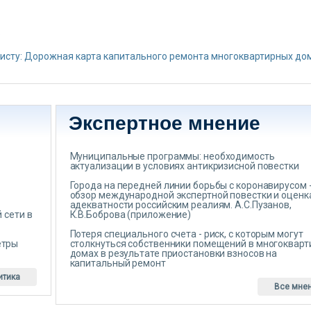
о
исту: Дорожная карта капитального ремонта многоквартирных до
Экспертное мнение
Муниципальные программы: необходимость
актуализации в условиях антикризисной повестки
Города на передней линии борьбы с коронавирусом 
обзор международной экспертной повестки и оценк
адекватности российским реалиям. А.С.Пузанов,
 сети в
К.В.Боброва (приложение)
Потеря специального счета - риск, с которым могут
етры
столкнуться собственники помещений в многоквар
домах в результате приостановки взносов на
капитальный ремонт
итика
Все мне