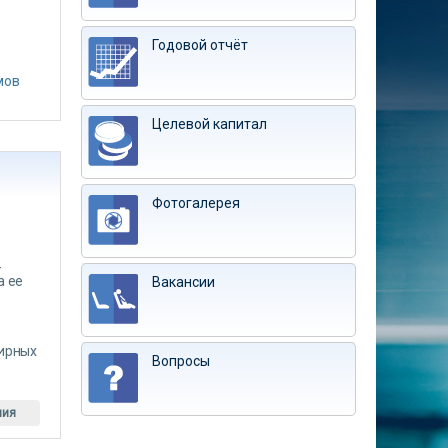
Годовой отчёт
мов
Целевой капитал
Фотогалерея
-
а ее
Вакансии
тирных
Вопросы
ния