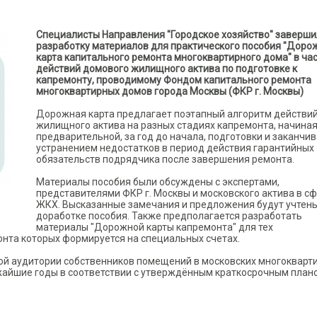
Специалисты Направления "Городское хозяйство" заверш
разработку материалов для практического пособия "Доро
карта капитального ремонта многоквартирного дома" в ча
действий домового жилищного актива по подготовке к
капремонту, проводимому Фондом капитального ремонта
многоквартирных домов города Москвы (ФКР г. Москвы)
Дорожная карта предлагает поэтапный алгоритм действи
жилищного актива на разных стадиях капремонта, начиная
предварительной, за год до начала, подготовки и заканчи
устранением недостатков в период действия гарантийных
обязательств подрядчика после завершения ремонта.
Материалы пособия были обсуждены с экспертами,
представителями ФКР г. Москвы и московского актива в с
ЖКХ. Высказанные замечания и предложения будут учтен
доработке пособия. Также предполагается разработать
материалы "Дорожной карты капремонта" для тех
нта которых формируется на специальных счетах.
кой аудитории собственников помещений в московских многокварт
айшие годы в соответствии с утверждённым краткосрочным план