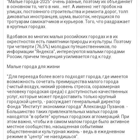
"Малые города-2025" очень разные, поэтому их объединяет
в основном то, чего в них… нет. А именно: нет пробок на
улицах, постоянного строительства и ремонта дорог, толп
диковатых иностранцев, шума, высоток, несущихся по
тротуарам самокатчиков и курьеров. Того, что раздражает
в крупных городах.
Вдобавок во многих малых российских городах и в их
окрестностях есть памятники природы и культуры. Поэтому
три четверти (76,5%) молодых путешественников, по
информации "Яндекса", интересуются малыми городами
России, причем тенденция усиливается год к году.
Малые города для жизни
"Для переезда более всего подходят города, где имеется
возможность сочетать преимущества малого города
(чистый воздух, низкий уровень стресса, соразмерная
человеку городская среда) с доступностью качественных
услуг, которые может предоставить только крупный
городской центр, - рассуждает генеральный директор
Фонда "Институт экономики города" Александр Пузанов. -
Большинство таких привлекательных малых городов
находятся "в орбите" крупных городских агломераций. При
этом важно, чтобы и в самом малом городе было активное
местное сообщество, насыщенная событиями
общественная и культурная жизнь - ведь в ежедневном
режиме в "центр" не наездишься".