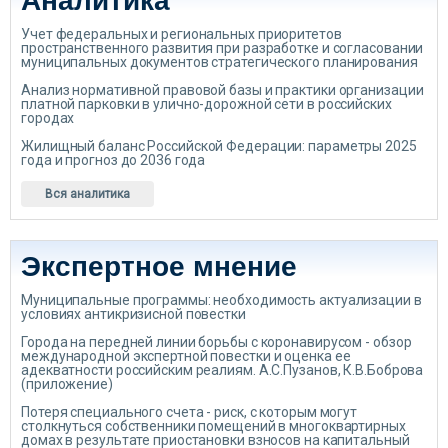
Аналитика
Учет федеральных и региональных приоритетов
пространственного развития при разработке и согласовании
муниципальных документов стратегического планирования
Анализ нормативной правовой базы и практики организации
платной парковки в улично-дорожной сети в российских
городах
Жилищный баланс Российской Федерации: параметры 2025
года и прогноз до 2036 года
Вся аналитика
Экспертное мнение
Муниципальные программы: необходимость актуализации в
условиях антикризисной повестки
Города на передней линии борьбы с коронавирусом - обзор
международной экспертной повестки и оценка ее
адекватности российским реалиям. А.С.Пузанов, К.В.Боброва
(приложение)
Потеря специального счета - риск, с которым могут
столкнуться собственники помещений в многоквартирных
домах в результате приостановки взносов на капитальный