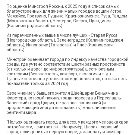
По оценке Минстроя России, к 2025 году в список самых
благоустроенных для жизни малых городов вошли Истра,
Можайск, Протвино, Пущино, Краснознаменск, Руза, Талдом
(Московская область), Нестеров, Озерск, Правдинск
(Калининградская область).
Из перечисленных выше в числе лучших - Старая Русса
(Новгородская область), Зеленоградск (Калининградская
область), Иннополис (Татарстан) и Плес (Ивановская
область).
Минстрой оценивает города по Индексу качества городской
среды, где учтено соответствие шести разных пространств
(от жилья и дорог до инфраструктуры) шести разным
критериям (безопасность, комфорт, экология и т. д.).
Данные постоянно уточняются и дополняются, но пока есть
показатели только за 2024 год.
Свое мнение у бывшего жителя Швейцарии Беньямина
Форстера, который покинул ради переезда в Переславль-
Залесский город Цюрих, не раз возглавлявший (и
продолжающий иногда возглавлять) многочисленные
рейтинги мира.
"Нельзя оценивать город для всех, у каждого человека свои
потребности, - считает он. - Например, Цюрих - хороший
город, если ценить в первую очередь зарплату и комфорт. -