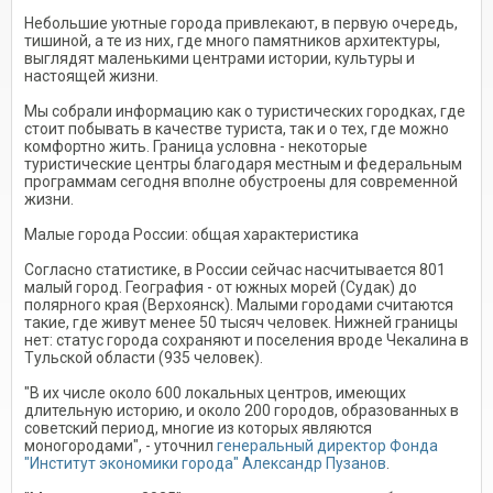
Небольшие уютные города привлекают, в первую очередь,
тишиной, а те из них, где много памятников архитектуры,
выглядят маленькими центрами истории, культуры и
настоящей жизни.
Мы собрали информацию как о туристических городках, где
стоит побывать в качестве туриста, так и о тех, где можно
комфортно жить. Граница условна - некоторые
туристические центры благодаря местным и федеральным
программам сегодня вполне обустроены для современной
жизни.
Малые города России: общая характеристика
Согласно статистике, в России сейчас насчитывается 801
малый город. География - от южных морей (Судак) до
полярного края (Верхоянск). Малыми городами считаются
такие, где живут менее 50 тысяч человек. Нижней границы
нет: статус города сохраняют и поселения вроде Чекалина в
Тульской области (935 человек).
"В их числе около 600 локальных центров, имеющих
длительную историю, и около 200 городов, образованных в
советский период, многие из которых являются
моногородами", - уточнил
генеральный директор Фонда
"Институт экономики города" Александр Пузанов
.