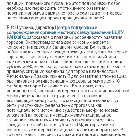
позиции "привычного русла", но этот подход изжил себя,
необходимо переходить от стихийного развития к
перспективному, в рамках которого совпадают интересы
населения городов, проектировщиков и властей.
Е. С. Шугрина, директор
Центра поддержки и
сопровождения органов местного самоуправления ВШГУ
РАНХиГС
, рассказала о правовых особенностях развития
городов. Эксперт выделила два основных аспекта:
конфликт интересов и баланс интересов. Во-первых,
наблюдается конфликт существующих статусов некоторых
городов; такие статусы могут иметь формальный или
фактический характер (историческое поселение, столица
субъекта РФ, моногород, ядро агломерации и др.). Такая, к
примеру, ситуация возникла для города Владивостока.
Региональный закон, принятый для развития агломерации,
был признан противоречащим федеральному закону "О
свободном порте Владивосток". Во-вторых, есть
определенный конфликт интересов при выстраивании форм
межмуниципального сотрудничества в рамках
агломерации ввиду того, что муниципалитеты не могут
быть участниками федеральных программ, как
потенциального источника существенных финансовых
вложений в проекты, имеющих межмуниципальное
значение; заявителями зачастую признаются органы
государственной власти субъекта РФ, которые имеют
собственные интересы и видение развития территории. В-
третьих, много говорится о развитии ядра агломераций, но