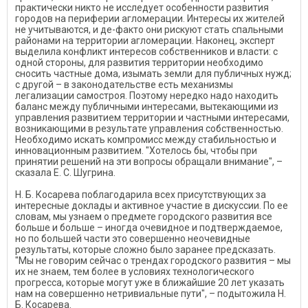
практически никто не исследует особенности развития
городов на периферии агломерации. Интересы их жителей
не учитываются, и де-факто они рискуют стать спальными
районами на территории агломерации. Наконец, эксперт
выделила конфликт интересов собственников и власти: с
одной стороны, для развития территории необходимо
сносить частные дома, изымать земли для публичных нужд;
с другой – в законодательстве есть механизмы
легализации самостроя. Поэтому нередко надо находить
баланс между публичными интересами, вытекающими из
управления развитием территории и частными интересами,
возникающими в результате управления собственностью.
Необходимо искать компромисс между стабильностью и
инновационным развитием. "Хотелось бы, чтобы при
принятии решений на эти вопросы обращали внимание", –
сказала Е. С. Шугрина.
Н. Б. Косарева поблагодарила всех присутствующих за
интересные доклады и активное участие в дискуссии. По ее
словам, мы узнаем о предмете городского развития все
больше и больше – иногда очевидное и подтверждаемое,
но по большей части это совершенно неочевидные
результаты, которые сложно было заранее предсказать.
"Мы не говорим сейчас о трендах городского развития – мы
их не знаем, тем более в условиях технологического
прогресса, которые могут уже в ближайшие 20 лет указать
нам на совершенно нетривиальные пути", – подытожила Н.
Б. Косарева.