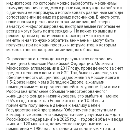
индикаторов, по которым можно выработать механизмы
стимулирования городского развития, вынуждены работать
с данными не напрямую, а использовать различные методы
сопоставлений данных из разных источников. В частности,
наши знания о реальном состоянии жилищной сферы
зачастую мифологизировано, выстраиваемые гипотезы не
всегда могут быть подтверждены. Но какие-то выводы и
рекомендации практического характера – что нужно
менять и на что нужно обратить внимание – могут быть
получены при помощи простых инструментов, к которым
можно отнести построение жилищного баланса.
Он рассказал о неожиданных результатах построения
жилищных балансов Российской Федерации, Москвы и
Московской агломерации в 2017 году, проведенного за счет
средств целевого капитала ИЭГ. Так, было выявлено, что
обеспеченность общей площадью жилья в России всего в
1,5-2 раза ниже, чем в Западной Европе, а жилыми
помещениями – на среднеевропейском уровне. При этом в
России значительные объемы "невостребованного"
жилищного фонда и низкий уровень его выбытия – менее
0,5% в год, тогда как в Европе это почти 1%. И если
применить полученные данные к анализу целей
Государственной программы "Обеспечение доступным и
комфортным жильем и коммунальными услугами граждан
Российской Федерации" на 2025 год – годовой объем ввода
жилья – 120 млн кв. м, количество введенных жилых
помещений – 1980 ед., то становится понятным, что для