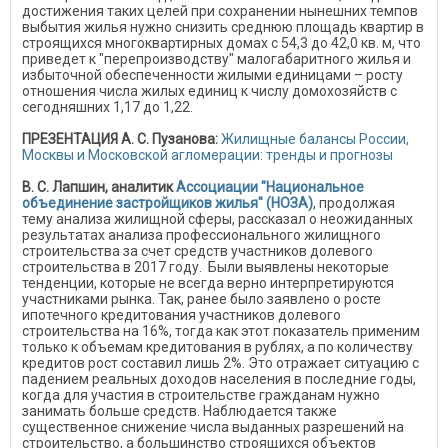
достижения таких целей при сохранении нынешних темпов
выбытия жилья нужно снизить среднюю площадь квартир в
строящихся многоквартирных домах с 54,3 до 42,0 кв. м, что
приведет к "перепроизводству" малогабаритного жилья и
избыточной обеспеченности жилыми единицами – росту
отношения числа жилых единиц к числу домохозяйств с
сегодняшних 1,17 до 1,22.
ПРЕЗЕНТАЦИЯ А. С. Пузанова:
Жилищные балансы России,
Москвы и Московской агломерации: тренды и прогнозы
В. С. Лапшин, аналитик
Ассоциации "Национальное
объединение застройщиков жилья" (НОЗА)
, продолжая
тему анализа жилищной сферы, рассказал о неожиданных
результатах анализа профессионального жилищного
строительства за счет средств участников долевого
строительства в 2017 году. Были выявлены некоторые
тенденции, которые не всегда верно интерпретируются
участниками рынка. Так, ранее было заявлено о росте
ипотечного кредитования участников долевого
строительства на 16%, тогда как этот показатель применим
только к объемам кредитования в рублях, а по количеству
кредитов рост составил лишь 2%. Это отражает ситуацию с
падением реальных доходов населения в последние годы,
когда для участия в строительстве гражданам нужно
занимать больше средств. Наблюдается также
существенное снижение числа выданных разрешений на
строительство, а большинство строящихся объектов