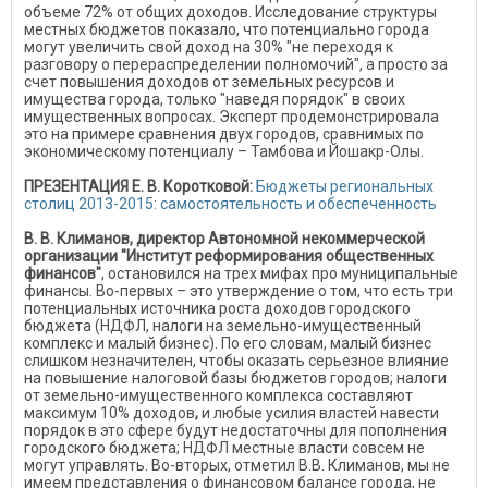
объеме 72% от общих доходов. Исследование структуры
местных бюджетов показало, что потенциально города
могут увеличить свой доход на 30% "не переходя к
разговору о перераспределении полномочий", а просто за
счет повышения доходов от земельных ресурсов и
имущества города, только "наведя порядок" в своих
имущественных вопросах. Эксперт продемонстрировала
это на примере сравнения двух городов, сравнимых по
экономическому потенциалу – Тамбова и Йошакр-Олы.
ПРЕЗЕНТАЦИЯ Е. В. Коротковой:
Бюджеты региональных
столиц 2013-2015: самостоятельность и обеспеченность
В. В. Климанов, директор Автономной некоммерческой
организации "Институт реформирования общественных
финансов"
, остановился на трех мифах про муниципальные
финансы. Во-первых – это утверждение о том, что есть три
потенциальных источника роста доходов городского
бюджета (НДФЛ, налоги на земельно-имущественный
комплекс и малый бизнес). По его словам, малый бизнес
слишком незначителен, чтобы оказать серьезное влияние
на повышение налоговой базы бюджетов городов; налоги
от земельно-имущественного комплекса составляют
максимум 10% доходов
,
и любые усилия властей навести
порядок в это сфере будут недостаточны для пополнения
городского бюджета; НДФЛ местные власти совсем не
могут управлять. Во-вторых, отметил В.В. Климанов, мы не
имеем представления о финансовом балансе города, не