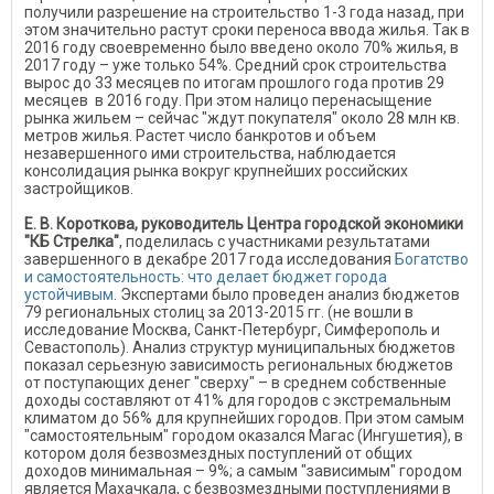
получили разрешение на строительство 1-3 года назад, при
этом значительно растут сроки переноса ввода жилья. Так в
2016 году своевременно было введено около 70% жилья, в
2017 году – уже только 54%. Средний срок строительства
вырос до 33 месяцев по итогам прошлого года против 29
месяцев в 2016 году. При этом налицо перенасыщение
рынка жильем – сейчас "ждут покупателя" около 28 млн кв.
метров жилья. Растет число банкротов и объем
незавершенного ими строительства, наблюдается
консолидация рынка вокруг крупнейших российских
застройщиков.
Е. В. Короткова, руководитель Центра городской экономики
"КБ Стрелка"
, поделилась с участниками результатами
завершенного в декабре 2017 года исследования
Богатство
и самостоятельность: что делает бюджет города
устойчивым
. Экспертами было проведен анализ бюджетов
79 региональных столиц за 2013-2015 гг. (не вошли в
исследование Москва, Санкт-Петербург, Симферополь и
Севастополь). Анализ структур муниципальных бюджетов
показал серьезную зависимость региональных бюджетов
от поступающих денег "сверху" – в среднем собственные
доходы составляют от 41% для городов с экстремальным
климатом до 56% для крупнейших городов. При этом самым
"самостоятельным" городом оказался Магас (Ингушетия), в
котором доля безвозмездных поступлений от общих
доходов минимальная – 9%; а самым "зависимым" городом
является Махачкала, с безвозмездными поступлениями в