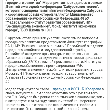
городского развития" Мероприятие проводилось в рамках
Девятой ежегодной конференции "Сабуровские чтения",
которая посвящена памяти Евгения Федоровича Сабурова,
и соорганизаторами которой являются Министерство
образования и науки Российской Федерации, ФГБУ
"Федеральный институт развития образования", НИУ
"Высшая школа экономики", Фонд "Институт экономики
города", ГБОУ Школа № 1811
В круглом столе приняли участие эксперты по вопросам
городского развития, представители Института географии
РАН, НИУ "Высшая школа экономики", Российской академии
народного хозяйства и государственной службы,
Российской академии архитектуры и строительных наук,
Ассоциации закрытых административно-территориальных
образований (ЗАТО) атомной промышленности, Института
народнохозяйственного прогнозирования РАН,
Департамента экономической политики и развития города
Москвы, НП "Национальная гильдия градостроителей",
Аппарата Государственной Думы Российской Федерации и
др.
Модератор круглого стола –
президент ИЭГ Н. Б. Косарева
в
своем вступительном слове отметила, что с учетом того,
что Е.Ф. Сабуров был равно талантлив как в экономике, так и
в литературе, в этом году сквозной темой конференции
является именно отражение экономических проблем в
литературе. Отталкиваясь от такой заданной темы,