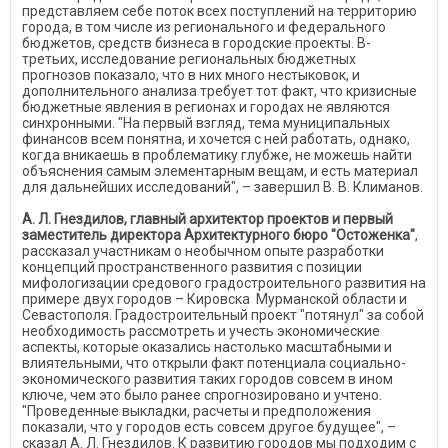
представляем себе поток всех поступлений на территорию
города, в том числе из регионального и федерального
бюджетов, средств бизнеса в городские проекты. В-
третьих, исследование региональных бюджетных
прогнозов показало, что в них много нестыковок, и
дополнительного анализа требует тот факт, что кризисные
бюджетные явления в регионах и городах не являются
синхронными. "На первый взгляд, тема муниципальных
финансов всем понятна, и хочется с ней работать, однако,
когда вникаешь в проблематику глубже, не можешь найти
объяснения самым элементарным вещам, и есть материал
для дальнейших исследований", – завершил В. В. Климанов.
А. Л. Гнездилов, главный архитектор проектов и первый
заместитель директора Архитектурного бюро "Остоженка"
,
рассказал участникам о необычном опыте разработки
концепций пространственного развития с позиции
мифологизации средового градостроительного развития на
примере двух городов – Кировска Мурманской области и
Севастополя. Градостроительный проект "потянул" за собой
необходимость рассмотреть и учесть экономические
аспекты, которые оказались настолько масштабными и
влиятельными, что открыли факт потенциала социально-
экономического развития таких городов совсем в ином
ключе, чем это было ранее спрогнозировано и учтено.
"Проведенные выкладки, расчеты и предположения
показали, что у городов есть совсем другое будущее", –
сказал А. Л. Гнездилов. К развитию городов мы подходим с