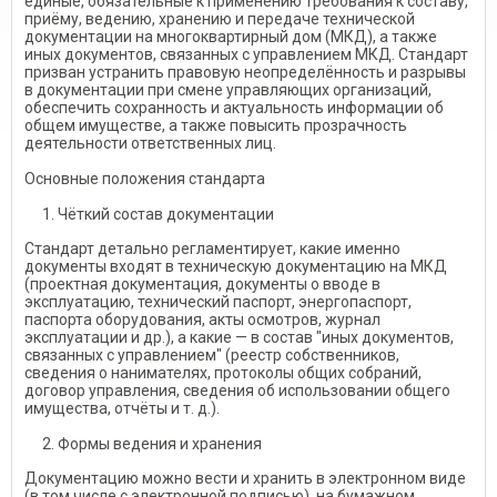
единые, обязательные к применению требования к составу,
приёму, ведению, хранению и передаче технической
документации на многоквартирный дом (МКД), а также
иных документов, связанных с управлением МКД. Стандарт
призван устранить правовую неопределённость и разрывы
в документации при смене управляющих организаций,
обеспечить сохранность и актуальность информации об
общем имуществе, а также повысить прозрачность
деятельности ответственных лиц.
Основные положения стандарта
Чёткий состав документации
Стандарт детально регламентирует, какие именно
документы входят в техническую документацию на МКД
(проектная документация, документы о вводе в
эксплуатацию, технический паспорт, энергопаспорт,
паспорта оборудования, акты осмотров, журнал
эксплуатации и др.), а какие — в состав "иных документов,
связанных с управлением" (реестр собственников,
сведения о нанимателях, протоколы общих собраний,
договор управления, сведения об использовании общего
имущества, отчёты и т. д.).
Формы ведения и хранения
Документацию можно вести и хранить в электронном виде
(в том числе с электронной подписью), на бумажном