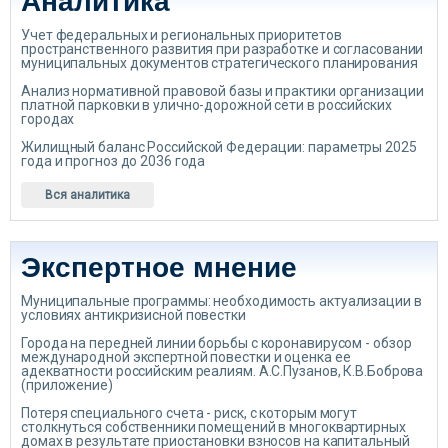
Аналитика
Учет федеральных и региональных приоритетов
пространственного развития при разработке и согласовании
муниципальных документов стратегического планирования
Анализ нормативной правовой базы и практики организации
платной парковки в улично-дорожной сети в российских
городах
Жилищный баланс Российской Федерации: параметры 2025
года и прогноз до 2036 года
Вся аналитика
Экспертное мнение
Муниципальные программы: необходимость актуализации в
условиях антикризисной повестки
Города на передней линии борьбы с коронавирусом - обзор
международной экспертной повестки и оценка ее
адекватности российским реалиям. А.С.Пузанов, К.В.Боброва
(приложение)
Потеря специального счета - риск, с которым могут
столкнуться собственники помещений в многоквартирных
домах в результате приостановки взносов на капитальный