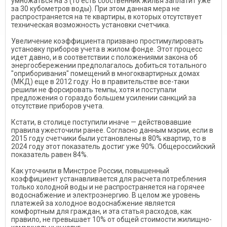
умножаться на 3 (то есть собственник жилья заплатит уже
за 30 кубометров воды). При этом данная мера не
распространяется на те квартиры, в которых отсутствует
техническая возможность установки счетчика.
Увеличение коэффициента призвано простимулировать
установку приборов учета в жилом фонде. Этот процесс
идет давно, и в соответствии с положениями закона об
энергосбережении предполагалось добиться тотального
"оприборивания" помещений в многоквартирных домах
(МКД) еще в 2012 году. Но в правительстве все-таки
решили не форсировать темпы, хотя и поступали
предложения о гораздо большем усилении санкций за
отсутствие приборов учета.
Кстати, в столице поступили иначе — действовавшие
правила ужесточили ранее. Согласно данным мэрии, если в
2015 году счетчики были установлены в 80% квартир, то в
2024 году этот показатель достиг уже 90%. Общероссийский
показатель равен 84%.
Как уточнили в Минстрое России, повышенный
коэффициент устанавливается для расчета потребления
только холодной воды и не распространяется на горячее
водоснабжение и электроэнергию. В целом же уровень
платежей за холодное водоснабжение является
комфортным для граждан, и эта статья расходов, как
правило, не превышает 10% от общей стоимости жилищно-