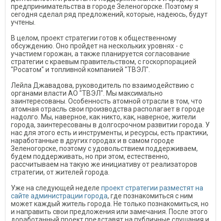
предпринимательства в городе Зеленогорске. Поэтому я
сегодня сделал ряд предложений, которые, надеюсь, будут
учтены.
В целом, проект стратегии готов к общественному
обсуждению. Оно пройдет на нескольких уровнях - с
участием горожан, а также планируется согласование
стратегии с краевым правительством, с госкорпорацией
"Росатом" и топливной компанией "ТВЭЛ".
Лейла Джавадова, руководитель по взаимодействию с
органами власти АО "ТВЭЛ". Мы максимально
заинтересованы. Особенность атомной отрасли в том, что
атомная отрасль свои производства располагает в городе
надолго. Мы, наверное, как никто, как, наверное, жители
города, заинтересованы в долгосрочном развитии города. У
нас для этого есть и инструменты, и ресурсы, есть практики,
наработанные в других городах и в самом городе
Зеленогорске, поэтому с удовольствием поддерживаем,
будем поддерживать, но при этом, естественно,
рассчитываем на такую же инициативу от реализаторов
стратегии, от жителей города.
Уже на следующей неделе
проект стратегии разместят на
сайте администрации города
, где познакомиться с ним
может каждый житель города. Не только познакомиться, но
и направить свои предложения или замечания. После этого
доработанный проект представят на публичные слушания и