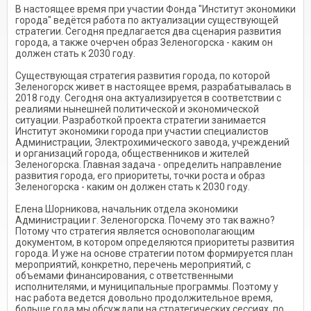
В настоящее время при участии Фонда "Институт экономики
города" ведётся работа по актуализации существующей
стратегии. Сегодня предлагается два сценария развития
города, а также очерчен образ Зеленогорска - каким он
должен стать к 2030 году.
Существующая стратегия развития города, по которой
Зеленогорск живет в настоящее время, разрабатывалась в
2018 году. Сегодня она актуализируется в соответствии с
реалиями нынешней политической и экономической
ситуации. Разработкой проекта стратегии занимается
Институт экономики города при участии специалистов
Администрации, Электрохимического завода, учреждений
и организаций города, общественников и жителей
Зеленогорска. Главная задача - определить направление
развития города, его приоритеты, точки роста и образ
Зеленогорска - каким он должен стать к 2030 году.
Елена Шорникова, начальник отдела экономики
Администрации г. Зеленогорска. Почему это так важно?
Потому что стратегия является основополагающим
документом, в котором определяются приоритеты развития
города. И уже на основе стратегии потом формируется план
мероприятий, конкретно, перечень мероприятий, с
объемами финансирования, с ответственными
исполнителями, и муниципальные программы. Поэтому у
нас работа ведется довольно продолжительное время,
больше года мы обсуждали на стратегических сессиях, по