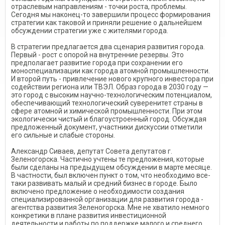
отраслевым направлениям - точки роста, проблемы.
Сегодня мы наконец-то завершили процесс формирования
стратегии как таковой и приняли решение о дальнейшем
обсуждении стратегии уже с жителями города.
В стратегии предлагается два сценария развития города.
Первый - рост с опорой на внутренние резервы. Это
предполагает развитие города при сохранении его
моноспециализации как города атомной промышленности.
И второй путь - привлечение нового крупного инвестора при
содействии региона или ТВЭЛ. Образ города в 2030 году —
это город с высоким научно-технологическим потенциалом,
обеспечивающий технологический суверенитет страны в
сфере атомной и химической промышленности. При этом
экологически чистый и благоустроенный город. Обсуждая
предложенный документ, участники дискуссии отметили
его сильные и слабые стороны.
Александр Сиваев, депутат Совета депутатов г.
Зеленогорска. Частично учтены те предложения, которые
были сделаны на предыдущем обсуждении в марте месяце.
В частности, был включен пункт о том, что необходимо все-
таки развивать малый и средний бизнес в городе. Было
включено предложение о необходимости создания
специализированной организации для развития города -
агентства развития Зеленогорска. Мне не хватило немного
конкретики в плане развития инвестиционной
деятельности и работы по поддержке малого и среднего