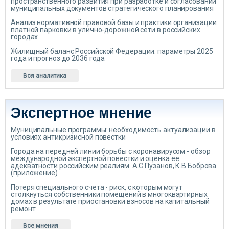
пространственного развития при разработке и согласовании
муниципальных документов стратегического планирования
Анализ нормативной правовой базы и практики организации
платной парковки в улично-дорожной сети в российских
городах
Жилищный баланс Российской Федерации: параметры 2025
года и прогноз до 2036 года
Вся аналитика
Экспертное мнение
Муниципальные программы: необходимость актуализации в
условиях антикризисной повестки
Города на передней линии борьбы с коронавирусом - обзор
международной экспертной повестки и оценка ее
адекватности российским реалиям. А.С.Пузанов, К.В.Боброва
(приложение)
Потеря специального счета - риск, с которым могут
столкнуться собственники помещений в многоквартирных
домах в результате приостановки взносов на капитальный
ремонт
Все мнения