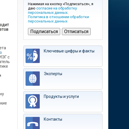
Нажимая на кнопку «Подписаться», я
даю
согласие на обработку
персональных данных
.
Политика в отношении обработки
персональных данных
водит
етов
ета
Ключевые цифры и факты
о
ИЭГ с
атель
тике
Эксперты
м
ну
Продукты и услуги
акие
Контакты