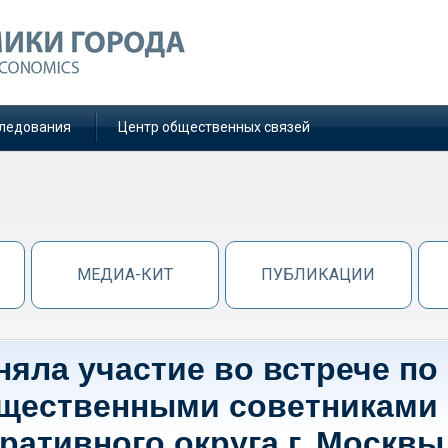
ледования
Центр общественных связей
МЕДИА-КИТ
ПУБЛИКАЦИИ
яла участие во встрече по
бщественными советниками
ративного округа г. Москвы