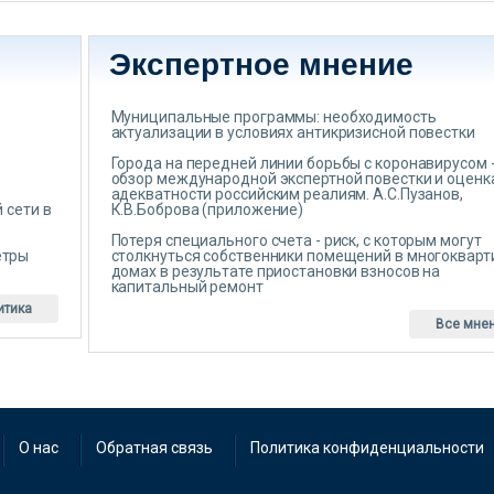
Экспертное мнение
Муниципальные программы: необходимость
актуализации в условиях антикризисной повестки
Города на передней линии борьбы с коронавирусом 
обзор международной экспертной повестки и оценк
адекватности российским реалиям. А.С.Пузанов,
 сети в
К.В.Боброва (приложение)
Потеря специального счета - риск, с которым могут
етры
столкнуться собственники помещений в многоквар
домах в результате приостановки взносов на
капитальный ремонт
итика
Все мне
О нас
Обратная связь
Политика конфиденциальности