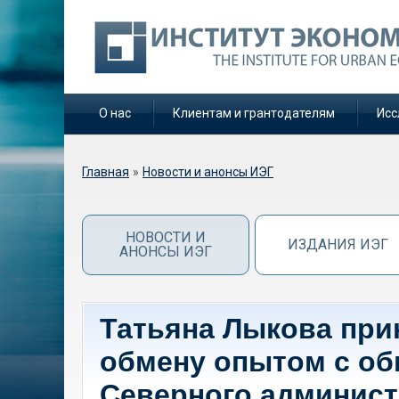
О нас
Клиентам и грантодателям
Исс
Вы здесь
Главная
»
Новости и анонсы ИЭГ
НОВОСТИ И
ИЗДАНИЯ ИЭГ
АНОНСЫ ИЭГ
Татьяна Лыкова прин
обмену опытом с о
Северного админист