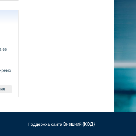
-
а ее
тирных
ния
Поддержка сайта
Внешний {КОД}