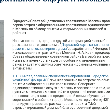
Городской Совет общественных советников г. Москвы про
серию встреч с общественными советниками муниципалит
г. Москвы по обмену опытом информирования жителей в
районах.
На этих встречах, в ряде с другой информацией, члены Сов
рассказывают слушателям о "
Дорожной карте капитальног
ремонта многоквартирного дома
", разработанной Фондом 
использованием гранта Мэра Москвы . Н. А. Коэн, председ
Совета общественных советников района Беговой, на прак
испытала полезность нашего пособия и с уверенностью
рекомендует его другим советникам и домовым жилищны
активистам.
Т. Б. Лыкова, главный специалист направления "Городское
хозяйство" Фонда ИЭГ
приняла участие во встрече по обме
опытом с общественными советниками Северного
административного округа г. Москвы и рассказала о том, к
нужные материалы можно найти в дорожной карте, как ими
пользоваться, а также о предстоящей серии обучающих
мероприятий в районах города Москвы, которые Фонд ИЭГ
планирует провести в рамках нового проекта "Мой
отремонтированный дом, мой благоустроенный двор, мой