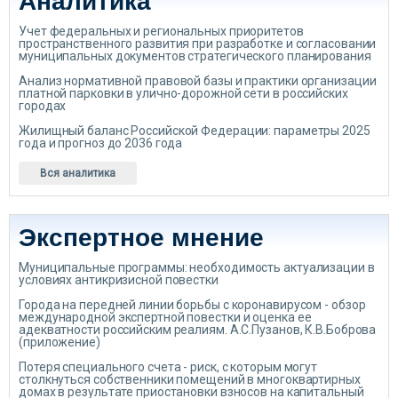
Аналитика
Учет федеральных и региональных приоритетов
пространственного развития при разработке и согласовании
муниципальных документов стратегического планирования
Анализ нормативной правовой базы и практики организации
платной парковки в улично-дорожной сети в российских
городах
Жилищный баланс Российской Федерации: параметры 2025
года и прогноз до 2036 года
Вся аналитика
Экспертное мнение
Муниципальные программы: необходимость актуализации в
условиях антикризисной повестки
Города на передней линии борьбы с коронавирусом - обзор
международной экспертной повестки и оценка ее
адекватности российским реалиям. А.С.Пузанов, К.В.Боброва
(приложение)
Потеря специального счета - риск, с которым могут
столкнуться собственники помещений в многоквартирных
домах в результате приостановки взносов на капитальный