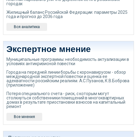
городах
Жилищный баланс Российской Федерации: параметры 2025
года и прогноз до 2036 года
Вся аналитика
Экспертное мнение
Муниципальные программы: необходимость актуализации в
условиях антикризисной повестки
Города на передней линии борьбы с коронавирусом - обзор
международной экспертной повестки и оценка ее
адекватности российским реалиям. А.С.Пузанов, К.В.Боброва
(приложение)
Потеря специального счета - риск, с которым могут
столкнуться собственники помещений в многоквартирных
домах в результате приостановки взносов на капитальный
ремонт
Все мнения