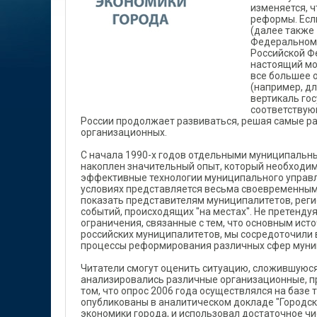
изменяется, 
реформы. Есл
(далее также
Федеральном 
Российской Фе
настоящий мо
все большее 
(например, д
вертикаль го
соответствую
России продолжает развиваться, решая самые р
организационных.
С начала 1990-х годов отдельными муниципальн
накоплен значительный опыт, который необходимо
эффективные технологии муниципального управле
условиях представляется весьма своевременным
показать представителям муниципалитетов, реги
событий, происходящих "на местах". Не претенду
ограничения, связанные с тем, что основным ис
российских муниципалитетов, мы сосредоточили 
процессы реформирования различных сфер муни
Читатели смогут оценить ситуацию, сложившуюся 
анализировались различные организационные, пр
том, что опрос 2006 года осуществлялся на базе 
опубликованы в аналитическом докладе "Городск
экономики города, и использовал достаточное ч