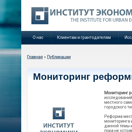
О нас
Клиентам и грантодателям
Исс
Вы здесь
Главная
»
Публикации
Мониторинг реформ
Мониторинг р
исследований
местного сам
городского ти
Реформа мест
мониторинга 
данной темы 
пока не усто