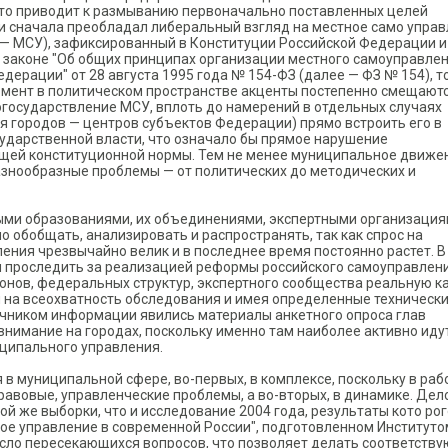
что приводит к размыванию первоначально поставленных целей
и сначала преобладал либеральный взгляд на местное само упра
 — МСУ), зафиксированный в Конституции Российской Федерации и
законе "Об общих принципах организации местного самоуправлен
дерации" от 28 августа 1995 года № 154-ФЗ (далее — ФЗ № 154), то
мент в политическом пространстве акценты постепенно смещаютс
огосударствление МСУ, вплоть до намерений в отдельных случаях
ля городов — центров субъектов Федерации) прямо встроить его в
сударственной власти, что означало бы прямое нарушение
щей конституционной нормы. Тем не менее муниципальное движе
азнообразные проблемы — от политических до методических и
ыми образованиями, их объединениями, экспертными организаци
 обобщать, анализировать и распространять, так как спрос на
ния чрезвычайно велик и в последнее время постоянно растет. В
 проследить за реализацией реформы российского самоуправлени
онов, федеральных структур, экспертного сообщества реальную к
я на всеохватность обследования и имея определенные техническ
точником информации явились материалы анкетного опроса глав
внимание на городах, поскольку именно там наиболее активно иду
ципального управления.
в муниципальной сфере, во-первых, в комплексе, поскольку в раб
авовые, управленческие проблемы, а во-вторых, в динамике. Дел
той же выборки, что и исследование 2004 года, результаты кото ро
ое управление в современной России", подготовленном Институто
исло пересекающихся вопросов, что позволяет делать соответств