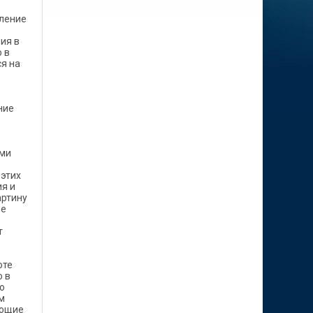
вление
ия в
 в
я на
ние
ями
 этих
я и
артину
ие
т
оте
о в
го
м
ующие