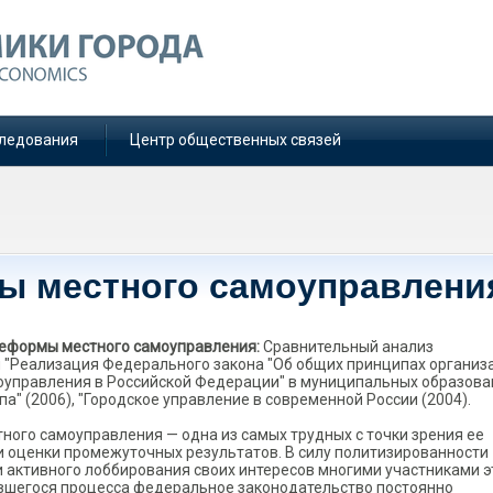
ледования
Центр общественных связей
ы местного самоуправлени
еформы местного самоуправления:
Сравнительный анализ
 "Реализация Федерального закона "Об общих принципах организ
оуправления в Российской Федерации" в муниципальных образова
па" (2006), "Городское управление в современной России (2004).
ного самоуправления — одна из самых трудных с точки зрения ее
и оценки промежуточных результатов. В силу политизированности
и активного лоббирования своих интересов многими участниками э
явшегося процесса федеральное законодательство постоянно