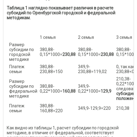
Таблица 1 наглядно показывает различия в расчете
субсидий по Оренбургской городской и федеральной
методикам.
1 семья
2 семья
3 семья
Размер
субсидии по
380,88-
380,88-
380,88-
городской
0,15*1000=
230,88
0,15*1000=
230,88
0,15*1000
методике
Платеж
380,88-
349,9-
0, так как
семьи
230,88=150
230,88=119,02
230,88<0
210,38-
Размер
0,22*1000
субсидии по
380,88-
349,9-
следовате
федеральной
0,22*1000=
160,88
0,22*1000=
129,9
субсидия 
методике
положена
Платеж
380,88-
349,9-129,9=220
210,38
семьи
160,88=220
Как видно из таблицы 1, расчет субсидии по городской
методике, в отличие от федеральной, соответствует