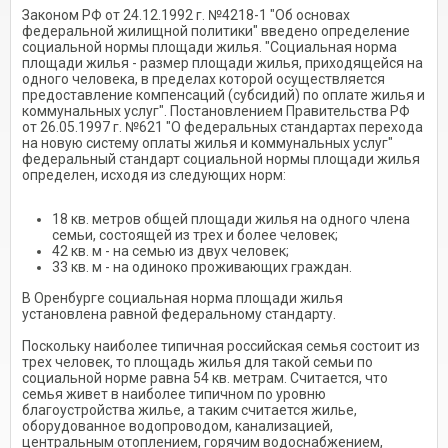
Законом РФ от 24.12.1992 г. №4218-1 "Об основах
федеральной жилищной политики" введено определение
социальной нормы площади жилья. "Социальная норма
площади жилья - размер площади жилья, приходящейся на
одного человека, в пределах которой осуществляется
предоставление компенсаций (субсидий) по оплате жилья и
коммунальных услуг". Постановлением Правительства РФ
от 26.05.1997 г. №621 "О федеральных стандартах перехода
на новую систему оплаты жилья и коммунальных услуг"
федеральный стандарт социальной нормы площади жилья
определен, исходя из следующих норм:
18 кв. метров общей площади жилья на одного члена
семьи, состоящей из трех и более человек;
42 кв. м - на семью из двух человек;
33 кв. м - на одиноко проживающих граждан.
В Оренбурге социальная норма площади жилья
установлена равной федеральному стандарту.
Поскольку наиболее типичная российская семья состоит из
трех человек, то площадь жилья для такой семьи по
социальной норме равна 54 кв. метрам. Считается, что
семья живет в наиболее типичном по уровню
благоустройства жилье, а таким считается жилье,
оборудованное водопроводом, канализацией,
центральным отоплением, горячим водоснабжением,