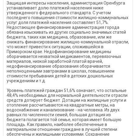
Защищая интересы населения, администрация Оренбурга
устанавливает долю платежей населения ниже
утвержденного федерального стандарта. С учетом
последнего повышения стоимости жилищно-коммунальных
услуг доля платежей населения составляет 51,7%.
Недостающее финансирование администрация города
обязана изыскивать из других социально значимых статей
бюджета, таких как медицина, образование, или же
снижать финансирование жилищно-коммунальной отрасли,
что может привести к ситуации, сложившейся в
Приморском крае. Недофинансирование медицины
оборачивается нехваткой медикаментов, перевязочных
материалов, низкой заработной платой врачей,
недофинансирование образования оборачивается
неполноценными завтраками в школах, повышением
стоимости пребывания детей в детских дошкольных
учреждениям и т.д.
Уровень платежей граждан 51,6% означает, что остальные
48,4% необходимых для нормальной деятельности отрасли
средств дотирует бюджет. Дотации на жилищные услуги и
отопление рассчитываются на квадратные метры, на
водоснабжение и канализование - на человека. Из двух
равных по численности семей, большая дотация из
бюджета полагается той семье, которая имеет большую
площадь. Как правило, наиболее обеспеченные в
материальном отношении граждане в лучшей степени
обеспечены и жилищными условиями. Сохранение