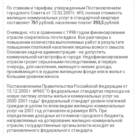
По ставкам и тарифам, утвержденным Постановлением
городского Совета от 12.02.2001г. №3, полная стоимость
жилищно-коммунальных услуг в стандартной квартире
составляет
761
рублей, население платит
393,5
рублей.
Очевидно, что в сравнении с 1998 годом финансирование
отрасли сократилось почти вдвое. Все разговоры о
повышении количества выполняемых работ в результате
повышения платежей населения лишены всякого смысла.
Основная задача администрации - не допустить
коммунальной катастрофы в городе. Недофинансирование
отрасли грозит серьезными последствиями, в первую
очередь, для населения, имеющего низкие доходы,
проживающего в худшем жилищном фонде или в жилье с
большим уровнем износа.
Постановлением Правительства Российской Федерации от
15.12.2000 г. №965 "О федеральных стандартах перехода на
новую систему оплаты жилья и коммунальных услуг на
2000-2001 годы" федеральный стандарт уровня платежей
граждан в целом по всем видам жилищно-коммунальных
услуг на 2001 год установлен в размере 80%. При
определении доходных источников городского бюджета,
направляемых на дотирование жилищно-коммунальной
отрасли, государственные органы власти исходят из
установленного федерального стандарта.