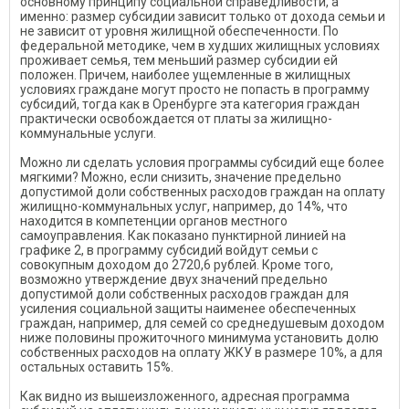
основному принципу социальной справедливости, а
именно: размер субсидии зависит только от дохода семьи и
не зависит от уровня жилищной обеспеченности. По
федеральной методике, чем в худших жилищных условиях
проживает семья, тем меньший размер субсидии ей
положен. Причем, наиболее ущемленные в жилищных
условиях граждане могут просто не попасть в программу
субсидий, тогда как в Оренбурге эта категория граждан
практически освобождается от платы за жилищно-
коммунальные услуги.
Можно ли сделать условия программы субсидий еще более
мягкими? Можно, если снизить, значение предельно
допустимой доли собственных расходов граждан на оплату
жилищно-коммунальных услуг, например, до 14%, что
находится в компетенции органов местного
самоуправления. Как показано пунктирной линией на
графике 2, в программу субсидий войдут семьи с
совокупным доходом до 2720,6 рублей. Кроме того,
возможно утверждение двух значений предельно
допустимой доли собственных расходов граждан для
усиления социальной защиты наименее обеспеченных
граждан, например, для семей со среднедушевым доходом
ниже половины прожиточного минимума установить долю
собственных расходов на оплату ЖКУ в размере 10%, а для
остальных оставить 15%.
Как видно из вышеизложенного, адресная программа