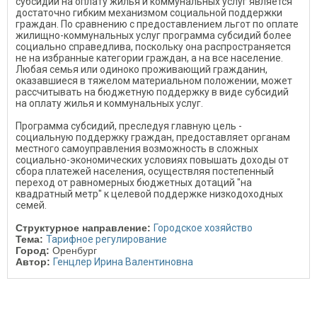
субсидий на оплату жилья и коммунальных услуг является
достаточно гибким механизмом социальной поддержки
граждан. По сравнению с предоставлением льгот по оплате
жилищно-коммунальных услуг программа субсидий более
социально справедлива, поскольку она распространяется
не на избранные категории граждан, а на все население.
Любая семья или одиноко проживающий гражданин,
оказавшиеся в тяжелом материальном положении, может
рассчитывать на бюджетную поддержку в виде субсидий
на оплату жилья и коммунальных услуг.
Программа субсидий, преследуя главную цель -
социальную поддержку граждан, предоставляет органам
местного самоуправления возможность в сложных
социально-экономических условиях повышать доходы от
сбора платежей населения, осуществляя постепенный
переход от равномерных бюджетных дотаций "на
квадратный метр" к целевой поддержке низкодоходных
семей.
Структурное направление:
Городское хозяйство
Тема:
Тарифное регулирование
Город:
Оренбург
Автор:
Генцлер Ирина Валентиновна