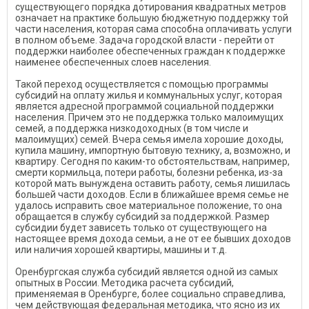
существующего порядка дотирования квадратных метров
означает на практике большую бюджетную поддержку той
части населения, которая сама способна оплачивать услуги
в полном объеме. Задача городской власти - перейти от
поддержки наиболее обеспеченных граждан к поддержке
наименее обеспеченных слоев населения.
Такой переход осуществляется с помощью программы
субсидий на оплату жилья и коммунальных услуг, которая
является адресной программой социальной поддержки
населения. Причем это не поддержка только малоимущих
семей, а поддержка низкодоходных (в том числе и
малоимущих) семей. Вчера семья имела хорошие доходы,
купила машину, импортную бытовую технику, а, возможно, и
квартиру. Сегодня по каким-то обстоятельствам, например,
смерти кормильца, потери работы, болезни ребенка, из-за
которой мать вынуждена оставить работу, семья лишилась
большей части доходов. Если в ближайшее время семье не
удалось исправить свое материальное положение, то она
обращается в службу субсидий за поддержкой. Размер
субсидии будет зависеть только от существующего на
настоящее время дохода семьи, а не от ее бывших доходов
или наличия хорошей квартиры, машины и т.д.
Оренбургская служба субсидий является одной из самых
опытных в России. Методика расчета субсидий,
применяемая в Оренбурге, более социально справедлива,
чем действующая федеральная методика, что ясно из их