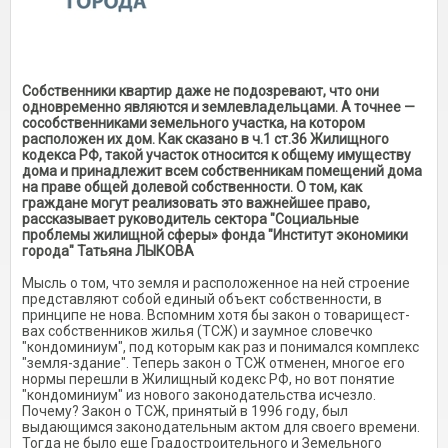
Собственники квартир даже не подозревают, что они
одновременно являются и землевладельцами. А точнее —
сособственниками земельного участка, на котором
расположен их дом. Как сказано в ч.1 ст.36 Жилищного
кодекса РФ, такой участок относится к общему имуществу
дома и принадлежит всем собственникам помещений дома
на праве общей долевой собственности. О том, как
граждане могут реализовать это важнейшее право,
рассказывает руководитель сектора "Социальные
проблемы жилищной сферы» фонда "Институт экономики
города" Татьяна ЛЫКОВА
Мысль о том, что земля и расположенное на ней строение
представляют собой единый объект собственно­сти, в
принципе не нова. Вспом­ним хотя бы закон о товарищест­
вах собственников жилья (ТСЖ) и заумное словечко
"кондомини­ум", под которым как раз и пони­мался комплекс
"земля-здание". Теперь закон о ТСЖ отменен, многое его
нормы перешли в Жи­лищный кодекс РФ, но вот поня­тие
"кондоминиум" из нового за­конодательства исчезло.
Почему? Закон о ТСЖ, принятый в 1996 году, был
выдающимся законода­тельным актом для своего време­ни.
Тогда не было еще Градостро­ительного и Земельного