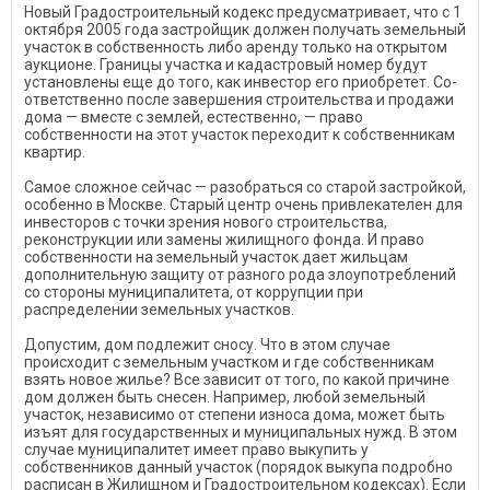
Новый Градостроительный ко­декс предусматривает, что с 1
ок­тября 2005 года застройщик дол­жен получать земельный
участок в собственность либо аренду толь­ко на открытом
аукционе. Грани­цы участка и кадастровый номер будут
установлены еще до того, как инвестор его приобретет. Со­
ответственно после завершения строительства и продажи
дома — вместе с землей, естественно, — право
собственности на этот учас­ток переходит к собственникам
квартир.
Самое сложное сейчас — ра­зобраться со старой застройкой,
особенно в Москве. Старый центр очень привлекателен для
инвесторов с точки зрения ново­го строительства,
реконструкции или замены жилищного фонда. И право
собственности на зе­мельный участок дает жильцам
дополнительную защиту от раз­ного рода злоупотреблений
со стороны муниципалитета, от коррупции при
распределении земельных участков.
Допустим, дом подлежит сно­су. Что в этом случае
происходит с земельным участком и где соб­ственникам
взять новое жилье? Все зависит от того, по какой причине
дом должен быть сне­сен. Например, любой земель­ный
участок, независимо от сте­пени износа дома, может быть
изъят для государственных и му­ниципальных нужд. В этом
слу­чае муниципалитет имеет право выкупить у
собственников дан­ный участок (порядок выкупа подробно
расписан в Жилищном и Градостроительном кодексах). Если