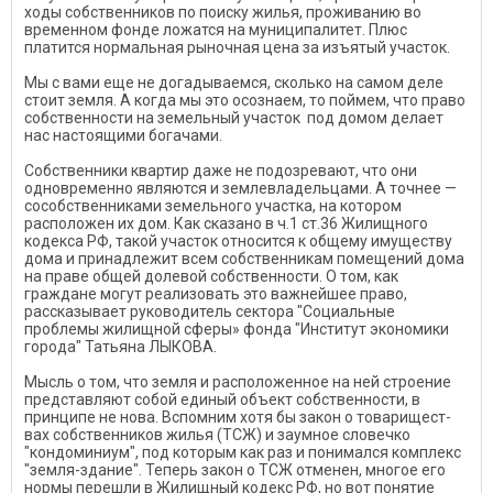
ходы собственников по поиску жилья, проживанию во
времен­ном фонде ложатся на муници­палитет. Плюс
платится нор­мальная рыночная цена за изъя­тый участок.
Мы с вами еще не догадываемся, сколько на самом деле
сто­ит земля. А когда мы это осозна­ем, то поймем, что право
собст­венности на земельный участок под домом делает
нас настоящими богачами.
Собственники квартир даже не подозревают, что они
одновременно являются и землевладельцами. А точнее —
сособственниками земельного участка, на котором
расположен их дом. Как сказано в ч.1 ст.36 Жилищного
кодекса РФ, такой участок относится к общему имуществу
дома и принадлежит всем собственникам помещений дома
на праве общей долевой собственности. О том, как
граждане могут реализовать это важнейшее право,
рассказывает руководитель сектора "Социальные
проблемы жилищной сферы» фонда "Институт экономики
города" Татьяна ЛЫКОВА.
Мысль о том, что земля и расположенное на ней строение
представляют собой единый объект собственно­сти, в
принципе не нова. Вспом­ним хотя бы закон о товарищест­
вах собственников жилья (ТСЖ) и заумное словечко
"кондомини­ум", под которым как раз и пони­мался комплекс
"земля-здание". Теперь закон о ТСЖ отменен, многое его
нормы перешли в Жи­лищный кодекс РФ, но вот поня­тие