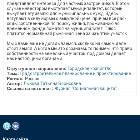
пред­ставляет интереса для частных застройщиков. В этом
случае ин­вестором выступает муниципа­литет, который
выкупает эту зем­лю для муниципальных нужд. Здесь
вступают в силу нормы о выкупной цене, причем все рас­
ходы собственников по поиску жилья, проживанию во
времен­ном фонде ложатся на муници­палитет. Плюс
платится нор­мальная рыночная цена за изъя­тый участок.
Мы с вами еще не догадываемся, сколько на самом деле
сто­ит земля. А когда мы это осозна­ем, то поймем, что право
собст­венности на земельный участок под домом делает
нас настоящими богачами.
Структурное направление:
Городское хозяйство
Тема:
Градостроительное планирование и проектирование
Регион:
Россия
Автор:
Лыкова Татьяна Борисовна
Ссылка на источник:
Журнал "Социальная защита"
Карта сайта