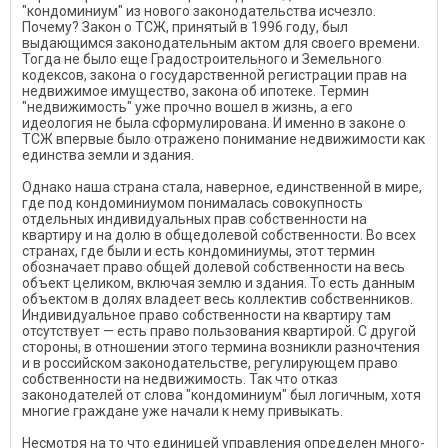
"кондоминиум" из нового за­конодательства исчезло.
Почему? Закон о ТСЖ, принятый в 1996 году, был
выдающимся законода­тельным актом для своего време­ни.
Тогда не было еще Градостро­ительного и Земельного
кодексов, закона о государственной регист­рации прав на
недвижимое имущество, закона об ипотеке. Тер­мин
"недвижимость" уже прочно вошел в жизнь, а его
идеология не была сформулирована. И именно в законе о
ТСЖ впервые было от­ражено понимание недвижимос­ти как
единства земли и здания.
Однако наша страна стала, на­верное, единственной в мире,
где под кондоминиумом понималась совокупность
отдельных индиви­дуальных прав собственности на
квартиру и на долю в общедоле­вой собственности. Во всех
стра­нах, где были и есть кондоминиу­мы, этот термин
обозначает право общей долевой собственности на весь
объект целиком, включая землю и здания. То есть данным
объектом в долях владеет весь коллектив собственников.
Инди­видуальное право собственности на квартиру там
отсутствует — есть право пользования кварти­рой. С другой
стороны, в отноше­нии этого термина возникли раз­ночтения
и в российском законо­дательстве, регулирующем право
собственности на недвижимость. Так что отказ
законодателей от слова "кондоминиум" был логич­ным, хотя
многие граждане уже начали к нему привыкать.
Несмотря на то что единицей управления определен много­