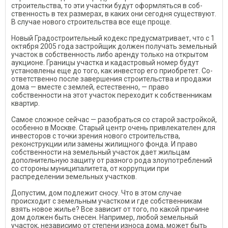
строительства, то эти участки будут оформляться в соб­
ственность в тех размерах, в каких они сегодня существуют.
В случае нового строительства все еще проще.
Новый Градостроительный ко­декс предусматривает, что с 1
ок­тября 2005 года застройщик дол­жен получать земельный
участок в собственность либо аренду толь­ко на открытом
аукционе. Грани­цы участка и кадастровый номер будут
установлены еще до того, как инвестор его приобретет. Со­
ответственно после завершения строительства и продажи
дома — вместе с землей, естественно, — право
собственности на этот учас­ток переходит к собственникам
квартир.
Самое сложное сейчас — ра­зобраться со старой застройкой,
особенно в Москве. Старый центр очень привлекателен для
инвесторов с точки зрения ново­го строительства,
реконструкции или замены жилищного фонда. И право
собственности на зе­мельный участок дает жильцам
дополнительную защиту от раз­ного рода злоупотреблений
со стороны муниципалитета, от коррупции при
распределении земельных участков.
Допустим, дом подлежит сно­су. Что в этом случае
происходит с земельным участком и где соб­ственникам
взять новое жилье? Все зависит от того, по какой причине
дом должен быть сне­сен. Например, любой земель­ный
участок, независимо от сте­пени износа дома, может быть