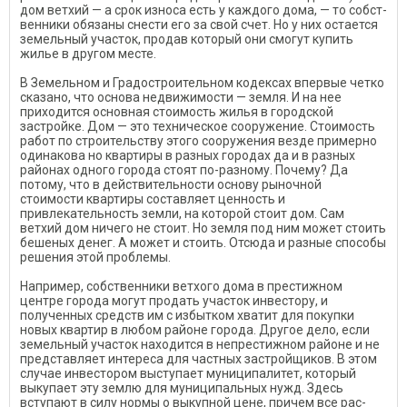
дом ветхий — а срок износа есть у каждого дома, — то собст­
венники обязаны снести его за свой счет. Но у них остается
зе­мельный участок, продав кото­рый они смогут купить
жилье в другом месте.
В Земельном и Градострои­тельном кодексах впервые чет­ко
сказано, что основа недви­жимости — земля. И на нее
приходится основная стоимость жилья в городской
застройке. Дом — это техническое соору­жение. Стоимость
работ по строительству этого сооружения везде примерно
одинакова но квартиры в разных городах да и в разных
районах одного города стоят по-разному. Почему? Да
потому, что в действи­тельности основу рыночной
стоимости квартиры составляет ценность и
привлекательность земли, на которой стоит дом. Сам
ветхий дом ничего не стоит. Но земля под ним может стоить
бешеных денег. А может и стоить. Отсюда и разные спосо­бы
решения этой проблемы.
Например, собственники вет­хого дома в престижном
центре города могут продать участок ин­вестору, и
полученных средств им с избытком хватит для покуп­ки
новых квартир в любом райо­не города. Другое дело, если
зе­мельный участок находится в не­престижном районе и не
пред­ставляет интереса для частных застройщиков. В этом
случае ин­вестором выступает муниципа­литет, который
выкупает эту зем­лю для муниципальных нужд. Здесь
вступают в силу нормы о выкупной цене, причем все рас­