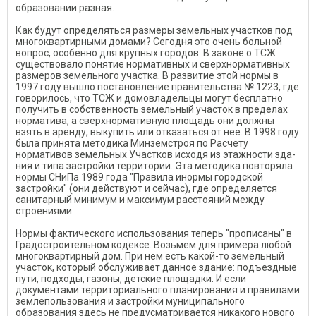
образовании разная.
Как будут определяться разме­ры земельных участков под
мно­гоквартирными домами? Сегодня это очень больной
вопрос, осо­бенно для крупных городов. В за­коне о ТСЖ
существовало поня­тие нормативных и сверхнорма­тивных
размеров земельного уча­стка. В развитие этой нормы в
1997 году вышло постановление правительства № 1223, где
гово­рилось, что ТСЖ и домовладель­цы могут бесплатно
получить в собственность земельный участок в пределах
норматива, а сверхнор­мативную площадь они должны
взять в аренду, выкупить или от­казаться от нее. В 1998 году
была принята методика Минземстроя по Расчету
нормативов земельных Участков исходя из этажности зда­
ния и типа застройки территории. Эта методика повторяла
нормы СНиПа 1989 года "Правила инормы городской
застройки" (они действуют и сейчас), где оп­ределяется
санитарный минимум и максимум расстояний между
строениями.
Нормы фактического исполь­зования теперь "прописаны" в
Градостроительном кодексе. Возьмем для примера любой
мно­гоквартирный дом. При нем есть какой-то земельный
участок, ко­торый обслуживает данное зда­ние: подъездные
пути, подходы, газоны, детские площадки. И ес­ли
документами территориально­го планирования и правилами
землепользования и застройки муниципального
образования здесь не предусматривается ника­кого нового