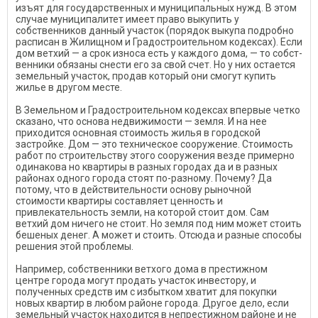
изъят для государственных и му­ниципальных нужд. В этом
слу­чае муниципалитет имеет право выкупить у
собственников дан­ный участок (порядок выкупа подробно
расписан в Жилищном и Градостроительном кодексах). Если
дом ветхий — а срок износа есть у каждого дома, — то собст­
венники обязаны снести его за свой счет. Но у них остается
зе­мельный участок, продав кото­рый они смогут купить
жилье в другом месте.
В Земельном и Градострои­тельном кодексах впервые чет­ко
сказано, что основа недви­жимости — земля. И на нее
приходится основная стоимость жилья в городской
застройке. Дом — это техническое соору­жение. Стоимость
работ по строительству этого сооружения везде примерно
одинакова но квартиры в разных городах да и в разных
районах одного города стоят по-разному. Почему? Да
потому, что в действи­тельности основу рыночной
стоимости квартиры составляет ценность и
привлекательность земли, на которой стоит дом. Сам
ветхий дом ничего не стоит. Но земля под ним может стоить
бешеных денег. А может и стоить. Отсюда и разные спосо­бы
решения этой проблемы.
Например, собственники вет­хого дома в престижном
центре города могут продать участок ин­вестору, и
полученных средств им с избытком хватит для покуп­ки
новых квартир в любом райо­не города. Другое дело, если
зе­мельный участок находится в не­престижном районе и не