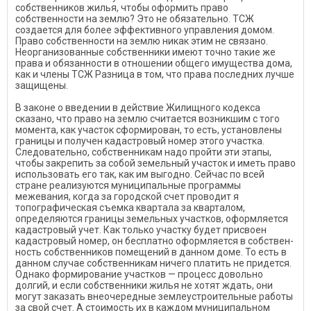
собственников жилья, чтобы оформить право
собственности на землю? Это не обязательно. ТСЖ
создается для более эффективного управления домом.
Право собственности на землю никак этим не связано.
Неорганизованные собственники имеют точно такие же
права и обязанности в отношении общего иму­щества дома,
как и члены ТСЖ Разница в том, что права послед­них лучше
защищены.
В законе о введении в действие Жилищного кодекса
сказано, что право на землю считается возникшим с того
момента, как участок сформирован, то есть, установле­ны
границы и получен кадастровый номер этого участка.
Следовательно, собственникам надо пройти эти этапы,
чтобы закре­пить за собой земельный участок и иметь право
использовать его так, как им выгодно. Сейчас по всей
стране реализуются муници­пальные программы
межевания, когда за городской счет проводит я
топографическая съемка квар­тала за кварталом,
определяются границы земельных участков, оформляется
кадастровый учет. Как только участку будет присво­ен
кадастровый номер, он бес­платно оформляется в собствен­
ность собственников помещений в данном доме. То есть в
данном случае собственникам ничего платить не придется.
Однако фор­мирование участков — процесс довольно
долгий, и если собст­венники жилья не хотят ждать, они
могут заказать внеочередные землеустроительные работы
за свой счет. А стоимость их в каж­дом муниципальном