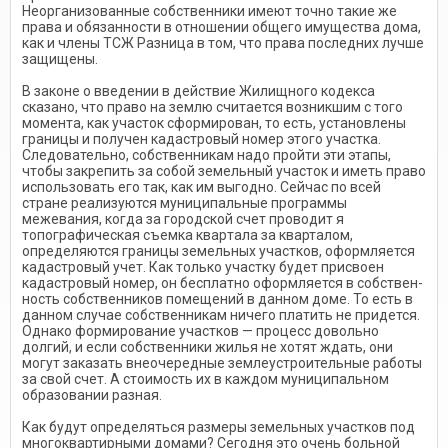
Неорганизованные собственники имеют точно такие же
права и обязанности в отношении общего иму­щества дома,
как и члены ТСЖ Разница в том, что права послед­них лучше
защищены.
В законе о введении в действие Жилищного кодекса
сказано, что право на землю считается возникшим с того
момента, как участок сформирован, то есть, установле­ны
границы и получен кадастровый номер этого участка.
Следовательно, собственникам надо пройти эти этапы,
чтобы закре­пить за собой земельный участок и иметь право
использовать его так, как им выгодно. Сейчас по всей
стране реализуются муници­пальные программы
межевания, когда за городской счет проводит я
топографическая съемка квар­тала за кварталом,
определяются границы земельных участков, оформляется
кадастровый учет. Как только участку будет присво­ен
кадастровый номер, он бес­платно оформляется в собствен­
ность собственников помещений в данном доме. То есть в
данном случае собственникам ничего платить не придется.
Однако фор­мирование участков — процесс довольно
долгий, и если собст­венники жилья не хотят ждать, они
могут заказать внеочередные землеустроительные работы
за свой счет. А стоимость их в каж­дом муниципальном
образовании разная.
Как будут определяться разме­ры земельных участков под
мно­гоквартирными домами? Сегодня это очень больной