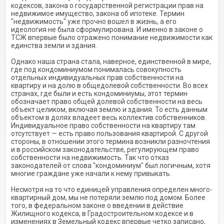
кодексов, закона о государственной регист­рации прав на
недвижимое имущество, закона об ипотеке. Тер­мин
"недвижимость" уже прочно вошел в жизнь, а его
идеология не была сформулирована. И именно в законе о
ТСЖ впервые было от­ражено понимание недвижимос­ти как
единства земли и здания.
Однако наша страна стала, на­верное, единственной в мире,
где под кондоминиумом понималась совокупность
отдельных индиви­дуальных прав собственности на
квартиру и на долю в общедоле­вой собственности. Во всех
стра­нах, где были и есть кондоминиу­мы, этот термин
обозначает право общей долевой собственности на весь
объект целиком, включая землю и здания. То есть данным
объектом в долях владеет весь коллектив собственников.
Инди­видуальное право собственности на квартиру там
отсутствует — есть право пользования кварти­рой. С другой
стороны, в отноше­нии этого термина возникли раз­ночтения
и в российском законо­дательстве, регулирующем право
собственности на недвижимость. Так что отказ
законодателей от слова "кондоминиум" был логич­ным, хотя
многие граждане уже начали к нему привыкать.
Несмотря на то что единицей управления определен много­
квартирный дом, мы не потеряли землю под домом. Более
того, в федеральном законе о введении в действие
Жилищного кодекса, в Градостроительном кодексе и в
изменениях в Земельный кодекс впервые четко записано,