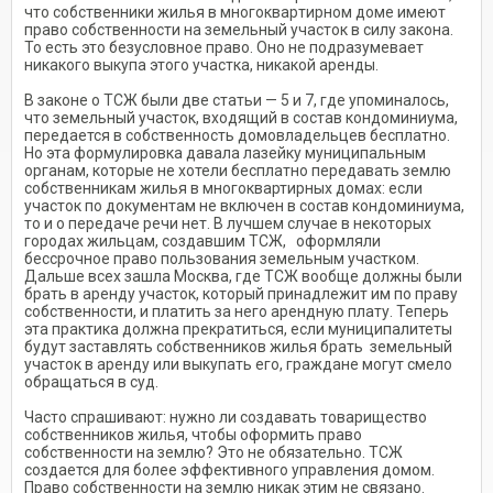
что соб­ственники жилья в многоквар­тирном доме имеют
право собст­венности на земельный участок в силу закона.
То есть это безуслов­ное право. Оно не подразумевает
никакого выкупа этого участка, никакой аренды.
В законе о ТСЖ были две ста­тьи — 5 и 7, где упоминалось,
что земельный участок, входящий в состав кондоминиума,
передается в собственность домовладельцев бесплатно.
Но эта формулировка давала лазейку муниципальным
органам, которые не хотели бес­платно передавать землю
собст­венникам жилья в многоквартир­ных домах: если
участок по доку­ментам не включен в состав кон­доминиума,
то и о передаче речи нет. В лучшем случае в некоторых
городах жильцам, создавшим ТСЖ, оформляли
бессрочное право пользования земельным участком.
Дальше всех зашла Москва, где ТСЖ вообще должны были
брать в аренду участок, который принадлежит им по праву
собственности, и платить за него арендную плату. Теперь
эта практика должна прекратиться, если муниципалитеты
будут заставлять собственников жилья брать земельный
участок в аренду или выкупать его, граждане могут смело
обращаться в суд.
Часто спрашивают: нужно ли создавать товарищество
собственников жилья, чтобы оформить право
собственности на землю? Это не обязательно. ТСЖ
создается для более эффективного управления домом.
Право собственности на землю никак этим не связано.