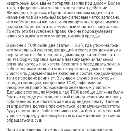
квартирный дом, мы не потеряли землю под домом. Более
того, в федеральном законе о введении в действие
Жилищного кодекса, в Градостроительном кодексе и в
изменениях в Земельный кодекс впервые четко записано,
что соб­ственники жилья в многоквар­тирном доме имеют
право собст­венности на земельный участок в силу закона.
То есть это безуслов­ное право. Оно не подразумевает
никакого выкупа этого участка, никакой аренды.
В законе о ТСЖ были две ста­тьи — 5 и 7, где упоминалось,
что земельный участок, входящий в состав кондоминиума,
передается в собственность домовладельцев бесплатно.
Но эта формулировка давала лазейку муниципальным
органам, которые не хотели бес­платно передавать землю
собст­венникам жилья в многоквартир­ных домах: если
участок по доку­ментам не включен в состав кон­доминиума,
то и о передаче речи нет. В лучшем случае в некоторых
городах жильцам, создавшим ТСЖ, оформляли
бессрочное право пользования земельным участком.
Дальше всех зашла Москва, где ТСЖ вообще должны были
брать в аренду участок, который принадлежит им по праву
собственности, и платить за него арендную плату. Теперь
эта практика должна прекратиться, если муниципалитеты
будут заставлять собственников жилья брать земельный
участок в аренду или выкупать его, граждане могут смело
обращаться в суд.
Часто спрашивают: нужно ли создавать товарищество