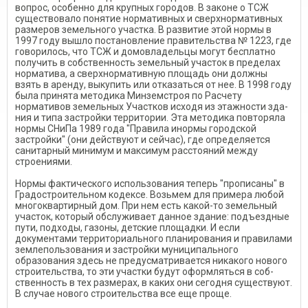
вопрос, осо­бенно для крупных городов. В за­коне о ТСЖ
существовало поня­тие нормативных и сверхнорма­тивных
размеров земельного уча­стка. В развитие этой нормы в
1997 году вышло постановление правительства № 1223, где
гово­рилось, что ТСЖ и домовладель­цы могут бесплатно
получить в собственность земельный участок в пределах
норматива, а сверхнор­мативную площадь они должны
взять в аренду, выкупить или от­казаться от нее. В 1998 году
была принята методика Минземстроя по Расчету
нормативов земельных Участков исходя из этажности зда­
ния и типа застройки территории. Эта методика повторяла
нормы СНиПа 1989 года "Правила инормы городской
застройки" (они действуют и сейчас), где оп­ределяется
санитарный минимум и максимум расстояний между
строениями.
Нормы фактического исполь­зования теперь "прописаны" в
Градостроительном кодексе. Возьмем для примера любой
мно­гоквартирный дом. При нем есть какой-то земельный
участок, ко­торый обслуживает данное зда­ние: подъездные
пути, подходы, газоны, детские площадки. И ес­ли
документами территориально­го планирования и правилами
землепользования и застройки муниципального
образования здесь не предусматривается ника­кого нового
строительства, то эти участки будут оформляться в соб­
ственность в тех размерах, в каких они сегодня существуют.
В случае нового строительства все еще проще.