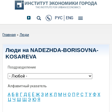
РУС
ENG
Вы здесь
Главная
»
Люди
Люди на NADEZHDA-BORISOVNA-
KOSAREVA
Поздразделение
Алфавитный указатель
А
Б
В
Г
Д
Е
Ё
Ж
З
И
К
Л
М
Н
О
П
Р
С
Т
У
Ф
Х
Ц
Ч
Ш
Щ
Э
Ю
Я