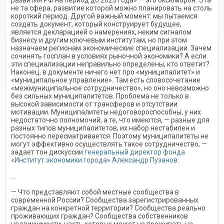
развития РФ на период до 2025 года» — это оксюморон. Эта
не та сфера, развитие которой можно планировать на столь
короткий период. Другой важный момент: мы пытаемся
создать документ, который конструирует будущее,
является декларацией о намерениях, неким сигналом
бизнесу и другим ключевым институтам, но при этом
назначаем регионам экономические специализации. Зачем
сочинять госплан в условиях рыночной экономики? А если
эти специализации неправильно определены, кто ответит?
Наконец, в документе ничего нет про «муниципалитет» и
«муниципальное управление». Там есть словосочетание
«межмуниципальное сотрудничество», но оно невозможно
без сильных муниципалитетов. Проблема не только в
высокой зависимости от трансферов и отсутствии
мотивации. Муниципалитеты недоговороспособны, у них
недостаточно полномочий, а те, что имеются, — разные для
разных типов муниципалитетов, их набор нестабилен и
постоянно пересматривается. Поэтому муниципалитеты не
могут эффективно осуществлять такое сотрудничество, —
задает тон дискуссии
генеральный директор фонда
«Институт экономики города» Александр Пузанов
.
...
— Что представляют собой местные сообщества в
современной России? Сообщества зарегистрированных
граждан на конкретной территории? Сообщества реально
проживающих граждан? Сообщества собственников