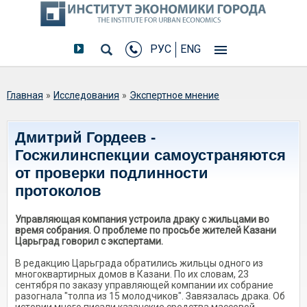
РУС
ENG
Вы здесь
Главная
»
Исследования
»
Экспертное мнение
Дмитрий Гордеев -
Госжилинспекции самоустраняются
от проверки подлинности
протоколов
Управляющая компания устроила драку с жильцами во
время собрания. О проблеме по просьбе жителей Казани
Царьград говорил с экспертами.
В редакцию Царьграда обратились жильцы одного из
многоквартирных домов в Казани. По их словам, 23
сентября по заказу управляющей компании их собрание
разогнала "толпа из 15 молодчиков". Завязалась драка. Об