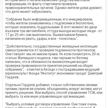
истории много писали казанские средства массовой
информации, по факту стартовала проверка
правоохранительных органов. Однако жители дома думают,
что дело может забуксовать.
"Собрание было информационным, его инициировали,
чтобы жители ознакомились с подписями в бюллетене,
которые оказались поддельными. В этот момент во двор
въехали три автомобиля, оттуда выхода молодые люди - от
17 до 25 лет, как выяснилось. Выхватывали бумаги,
начинали их рвать, удары, и все - понеслась".
"Действительно, государственные жилищные инспекции
самоустраняются от проверки подлинности протоколов.
Они говорят: мы не имеем права. Но если посмотреть 20-ю
статью Жилищного кодекса, там черным по белому
написано, что в обязанности жилинспекции входит
проверка правомерности принятия решений на общих
собраниях", - отметил в беседе с пострадавшими ведущий
юрисконсульт Фонда "Институт экономики города" Дмитрий
Гордеев.
Отдельно Гордеев добавил, только собственники своими
силами, прилагая усилия, объединяясь вокруг актива, могут
принять решение. Или выбрать способ управления ТСЖ, или
выбрать ту или иную управляющую организацию.
"Выбрать условия договора управления. Они тоже очень