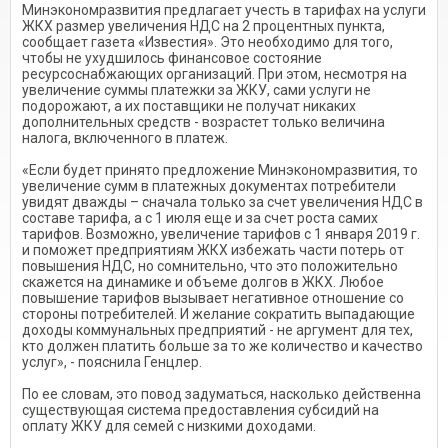
Минэкономразвития предлагает учесть в тарифах на услуги
ЖКХ размер увеличения НДС на 2 процентных пункта,
сообщает газета «Известия». Это необходимо для того,
чтобы не ухудшилось финансовое состояние
ресурсоснабжающих организаций. При этом, несмотря на
увеличение суммы платежки за ЖКУ, сами услуги не
подорожают, а их поставщики не получат никаких
дополнительных средств - возрастет только величина
налога, включенного в платеж.
«Если будет принято предложение Минэкономразвития, то
увеличение сумм в платежных документах потребители
увидят дважды – сначала только за счет увеличения НДС в
составе тарифа, а с 1 июля еще и за счет роста самих
тарифов. Возможно, увеличение тарифов с 1 января 2019 г.
и поможет предприятиям ЖКХ избежать части потерь от
повышения НДС, но сомнительно, что это положительно
скажется на динамике и объеме долгов в ЖКХ. Любое
повышение тарифов вызывает негативное отношение со
стороны потребителей. И желание сократить выпадающие
доходы коммунальных предприятий - не аргумент для тех,
кто должен платить больше за то же количество и качество
услуг», - пояснила Генцлер.
По ее словам, это повод задуматься, насколько действенна
существующая система предоставления субсидий на
оплату ЖКУ для семей с низкими доходами.