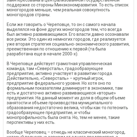
заинтересованы в централизованной государственной
поддержке со стороны Минэкономразвития. То есть список
моногородов меньше, чем реальная совокупность
моногородов страны.
Если же говорить о Череповце, то он с самого начала
выделялся на фоне других моногородов тем, что всегда
был активно развивающимся. Его власти давно осознавали
все риски. Это один из немногих городов, где реализуется
уже вторая стратегия социально-экономического развития,
преемственная по отношению к первой (та была
разработана еще в начале 2000-х).
В Череповце действует грамотная управленческая
команда, там «Северсталь», градообразующее
предприятие, активно участвует в развитии города.
Действительно, «Северсталь» – крупный игрок,
предприятие федерального уровня. Но хотя оно по
формальным показателям доминирует в экономике, там
есть и достаточно активно развивающиеся «вторые»
предприятия. На данный момент их доля в общем объеме
занятости и объеме производства муниципального
образования недостаточно велика, чтобы как-то потеснить
градообразующее предприятие, и чтобы
монопрофильность была снята. Но, тем не менее, такие
перспективы у них есть.
Вообще Череповец – отнюдь не классический моногород,