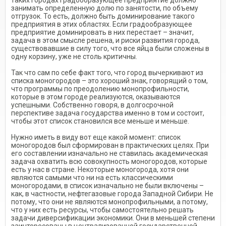
таких городах градообразующее предприятие должно
занимать определенную долю по занятости, по объему
отгрузок. То есть, должно быть доминирование такого
предприятия в этих областях. Если градообразующее
предприятие доминировать в них перестает – значит,
задача в этом смысле решена, и риски развития города,
существовавшие в силу того, что все яйца были сложены в
одну корзину, уже не столь критичны.
Так что сам по себе факт того, что город вычеркивают из
списка моногородов – это хороший знак, говорящий о том,
что программы по преодолению монопрофильности,
которые в этом городе реализуются, оказываются
успешными. Собственно говоря, в долгосрочной
перспективе задача государства именно в том и состоит,
чтобы этот список становился все меньше и меньше.
Нужно иметь в виду вот еще какой момент: список
моногородов был сформирован в практических целях. При
его составлении изначально не ставилась академическая
задача охватить всю совокупность моногородов, которые
есть у нас в стране. Некоторые моногорода, хотя они
являются самыми что ни на есть классическими
моногородами, в список изначально не были включены –
как, в частности, нефтегазовые города Западной Сибири. Не
потому, что они не являются монопрофильными, а потому,
что у них есть ресурсы, чтобы самостоятельно решать
задачи диверсификации экономики. Они в меньшей степени