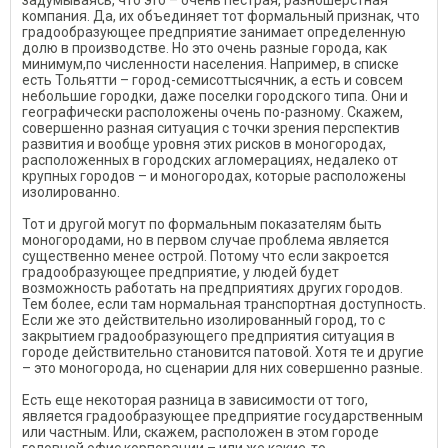
задумываясь, что это – очень пестрая, разношерстная
компания. Да, их объединяет тот формальный признак, что
градообразующее предприятие занимает определенную
долю в производстве. Но это очень разные города, как
минимум,по численности населения. Например, в списке
есть Тольятти – город-семисоттысячник, а есть и совсем
небольшие городки, даже поселки городского типа. Они и
географически расположены очень по-разному. Скажем,
совершенно разная ситуация с точки зрения перспектив
развития и вообще уровня этих рисков в моногородах,
расположенных в городских агломерациях, недалеко от
крупных городов – и моногородах, которые расположены
изолированно.
Тот и другой могут по формальным показателям быть
моногородами, но в первом случае проблема является
существенно менее острой. Потому что если закроется
градообразующее предприятие, у людей будет
возможность работать на предприятиях других городов.
Тем более, если там нормальная транспортная доступность.
Если же это действительно изолированный город, то с
закрытием градообразующего предприятия ситуация в
городе действительно становится патовой. Хотя те и другие
– это моногорода, но сценарии для них совершенно разные.
Есть еще некоторая разница в зависимости от того,
является градообразующее предприятие государственным
или частным. Или, скажем, расположен в этом городе