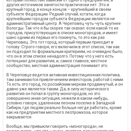
который полностью зависим от одного предприятия, а
других источников занятости практически нет. Это и
крупный город, в конце концов – крупнейший в своем
субъекте Федерации. Редкий случай, кстати, когда
крупнейшим городом субъекта Федерации является не
административный центр. А Череповец чуть-чуть крупнее
Вологды. Так что я бы скорее так сказал: если какой-то из
городов, присутствующих в списке моногородов, и имеет
шанс одним из первых его покинуть, то это как раз
Череповец. Это тот город, который первым приходит в
голову. Строго говоря, его включили в этот список, так как
он подходил по формальным критериям, но очевидно было,
что он в этом списке ненадолго. Потому что у него есть
потенциал для развития, и, самое главное, местное
сообщество, местная администрация понимает это.
В Череповце ведется активная инвестиционная политика,
там занимаются привлечением инвесторов, работой с ними.
То есть это город, по российским меркам продвинутый, и он
давно уже является таким. Да, в силу исторического
развития он попал в группу моногородов, но это
совершенно иная ситуация, нежели в каком-нибудь,
условно говоря, удаленном лесном поселке в Западной
Сибири, где людям реально больше негде работать, кроме
как на предприятии местного леспромхоза, которое
закрывается.
Вообще, мы привыкли говорить «моногорода», не