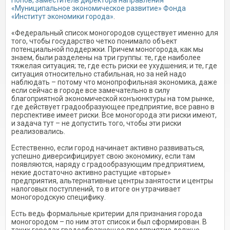
Попов, заместитель директора направления
«Муниципальное экономическое развитие» Фонда
«Институт экономики города»
.
«Федеральный список моногородов существует именно для
того, чтобы государство четко понимало объект
потенциальной поддержки. Причем моногорода, как мы
знаем, были разделены на три группы: те, где наиболее
тяжелая ситуация; те, где есть риски ее ухудшения; и те, где
ситуация относительно стабильная, но за ней надо
наблюдать – потому что монопрофильная экономика, даже
если сейчас в городе все замечательно в силу
благоприятной экономической конъюнктуры на том рынке,
где действует градообразующее предприятие, все равно в
перспективе имеет риски. Все моногорода эти риски имеют,
и задача тут – не допустить того, чтобы эти риски
реализовались.
Естественно, если город начинает активно развиваться,
успешно диверсифицирует свою экономику, если там
появляются, наряду с градообразующим предприятием,
некие достаточно активно растущие «вторые»
предприятия, альтернативные центры занятости и центры
налоговых поступлений, то в итоге он утрачивает
моногородскую специфику.
Есть ведь формальные критерии для признания города
моногородом – по ним этот список и был сформирован. В