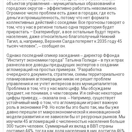
объектов управления ‒ муниципальных образований и
городских округов ‒ эффективно работать невозможно.
Огромное число проблем есть даже в городах, где есть
деньги и промышленность, потому что нет формата
коллективных действий с соседями. Все прогнозы говорят о
том, что у нас в регионе только одна территория будет
прирастать – Екатеринбург, а все остальные будут терять
население, даже относительно благополучный Нижний
Тагил, а, например, Верхняя Салда потеряет к 2035 году 45
тысяч человек", ‒ сообщил он.
Однако последний спикер заседания ‒ директор Ффонда
"Институт экономики города" Татьяна Полиди ‒ в пух и прах
разнесла все доводы предыдущих экспертов о создании
агломераций на простых примерах. "Разработка
очередного документа, стратегии, схемы территориального
планирования агломерации никак не решит проблем
управления и не учтет интересов всех муниципалитетов.
Проблема в том, что у нас мало цифр. Мы обсуждаем
предмет, не понимая, о чем говорим. И я сейчас некоторые
цифры приведу, ‒ сказала она. ‒ Например, существует
устойчивый миф о том, что агломерации играют важную
роль в экономике РФ. Но если бы это было так, мы бы уже
давно перешли от макроэкономической к инновационной
модели развития и не зависели бы от ресурсных рынков. Мы
изучили 45 агломераций с численностью населения больше
300 тысяч человек. Суммарный их вклад в ВВП страны
составил 44%, тогда как доля населения в них достигла 46%.