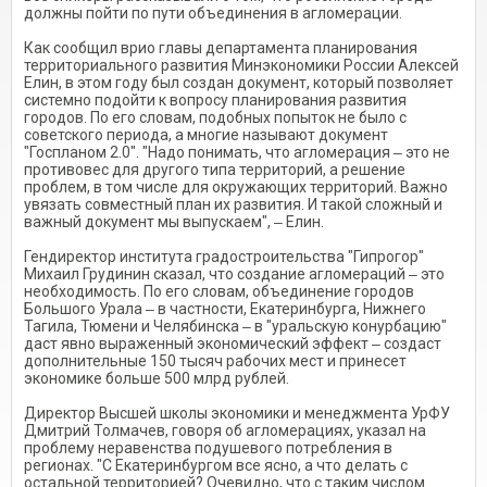
должны пойти по пути объединения в агломерации.
Как сообщил врио главы департамента планирования
территориального развития Минэкономики России Алексей
Елин, в этом году был создан документ, который позволяет
системно подойти к вопросу планирования развития
городов. По его словам, подобных попыток не было с
советского периода, а многие называют документ
"Госпланом 2.0". "Надо понимать, что агломерация ‒ это не
противовес для другого типа территорий, а решение
проблем, в том числе для окружающих территорий. Важно
увязать совместный план их развития. И такой сложный и
важный документ мы выпускаем", ‒ Елин.
Гендиректор института градостроительства "Гипрогор"
Михаил Грудинин сказал, что создание агломераций ‒ это
необходимость. По его словам, объединение городов
Большого Урала ‒ в частности, Екатеринбурга, Нижнего
Тагила, Тюмени и Челябинска ‒ в "уральскую конурбацию"
даст явно выраженный экономический эффект ‒ создаст
дополнительные 150 тысяч рабочих мест и принесет
экономике больше 500 млрд рублей.
Директор Высшей школы экономики и менеджмента УрФУ
Дмитрий Толмачев, говоря об агломерациях, указал на
проблему неравенства подушевого потребления в
регионах. "С Екатеринбургом все ясно, а что делать с
остальной территорией? Очевидно, что с таким числом