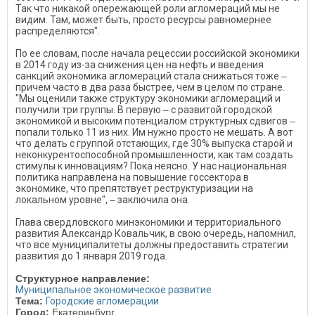
Так что никакой опережающей роли агломераций мы не
видим. Там, может быть, просто ресурсы равномернее
распределяются".
По ее словам, после начала рецессии российской экономики
в 2014 году из-за снижения цен на нефть и введения
санкций экономика агломераций стала снижаться тоже ‒
причем часто в два раза быстрее, чем в целом по стране.
"Мы оценили также структуру экономики агломераций и
получили три группы. В первую ‒ с развитой городской
экономикой и высоким потенциалом структурных сдвигов ‒
попали только 11 из них. Им нужно просто не мешать. А вот
что делать с группой отстающих, где 30% выпуска старой и
неконкурентоспособной промышленности, как там создать
стимулы к инновациям? Пока неясно. У нас национальная
политика направлена на повышение госсектора в
экономике, что препятствует реструктуризации на
локальном уровне", ‒ заключила она.
Глава свердловского минэкономики и территориального
развития Александр Ковальчик, в свою очередь, напомнил,
что все муниципалитеты должны предоставить стратегии
развития до 1 января 2019 года.
Структурное направление:
Муниципальное экономическое развитие
Тема:
Городские агломерации
Город:
Екатеринбург