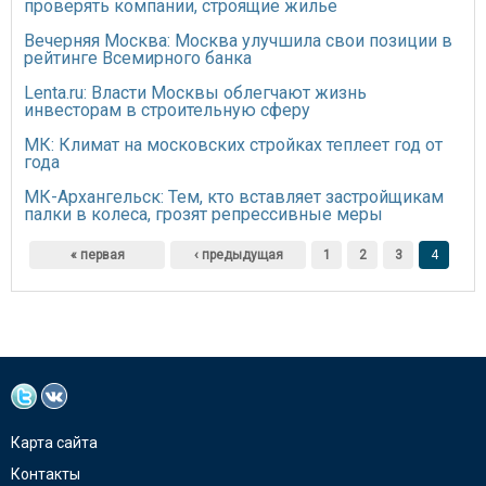
проверять компании, строящие жилье
Вечерняя Москва: Москва улучшила свои позиции в
рейтинге Всемирного банка
Lenta.ru: Власти Москвы облегчают жизнь
инвесторам в строительную сферу
МК: Климат на московских стройках теплеет год от
года
МК-Архангельск: Тем, кто вставляет застройщикам
палки в колеса, грозят репрессивные меры
Страницы
« первая
‹ предыдущая
1
2
3
4
Карта сайта
Контакты