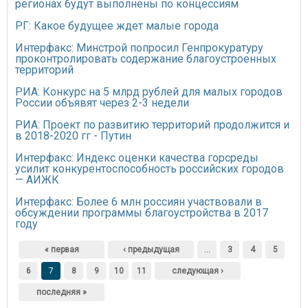
регионах будут выполнены по концессиям
РГ: Какое будущее ждет малые города
Интерфакс: Минстрой попросил Генпрокуратуру
проконтролировать содержание благоустроенных
территорий
РИА: Конкурс на 5 млрд рублей для малых городов
России объявят через 2-3 недели
РИА: Проект по развитию территорий продолжится и
в 2018-2020 гг - Путин
Интерфакс: Индекс оценки качества горсреды
усилит конкурентоспособность российских городов
— АИЖК
Интерфакс: Более 6 млн россиян участвовали в
обсуждении программы благоустройства в 2017
году
Страницы
« первая
‹ предыдущая
…
3
4
5
6
7
8
9
10
11
следующая ›
последняя »