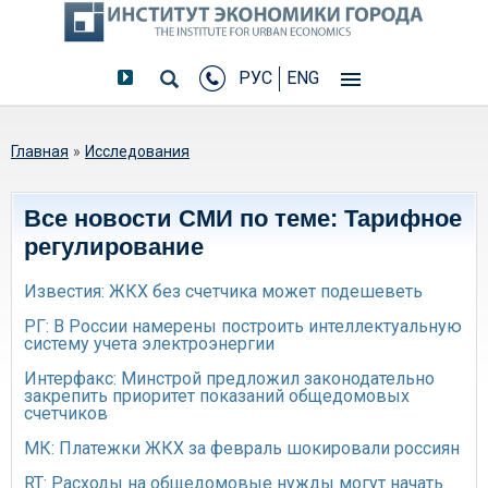
РУС
ENG
Вы здесь
Главная
»
Исследования
Все новости СМИ по теме: Тарифное
регулирование
Известия: ЖКХ без счетчика может подешеветь
РГ: В России намерены построить интеллектуальную
систему учета электроэнергии
Интерфакс: Минстрой предложил законодательно
закрепить приоритет показаний общедомовых
счетчиков
МК: Платежки ЖКХ за февраль шокировали россиян
RT: Расходы на общедомовые нужды могут начать