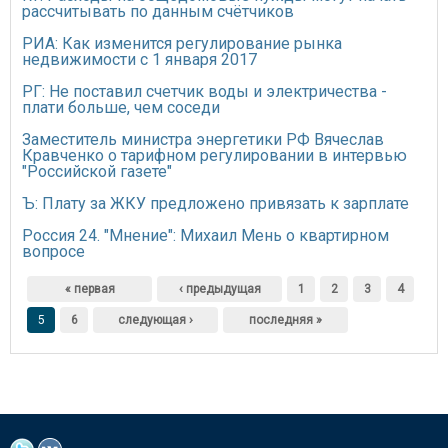
рассчитывать по данным счётчиков
РИА: Как изменится регулирование рынка
недвижимости с 1 января 2017
РГ: Не поставил счетчик воды и электричества -
плати больше, чем соседи
Заместитель министра энергетики РФ Вячеслав
Кравченко о тарифном регулировании в интервью
"Российской газете"
Ъ: Плату за ЖКУ предложено привязать к зарплате
Россия 24. "Мнение": Михаил Мень о квартирном
вопросе
Страницы
« первая
‹ предыдущая
1
2
3
4
5
6
следующая ›
последняя »