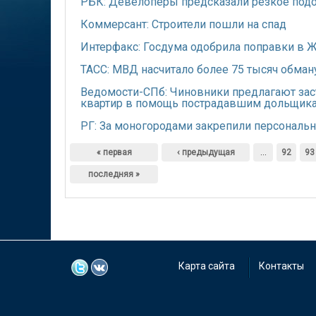
РБК: Девелоперы предсказали резкое подо
Коммерсант: Строители пошли на спад
Интерфакс: Госдума одобрила поправки в
ТАСС: МВД насчитало более 75 тысяч обма
Ведомости-СПб: Чиновники предлагают зас
квартир в помощь пострадавшим дольщик
РГ: За моногородами закрепили персонал
Страницы
« первая
‹ предыдущая
…
92
93
последняя »
Карта сайта
Контакты