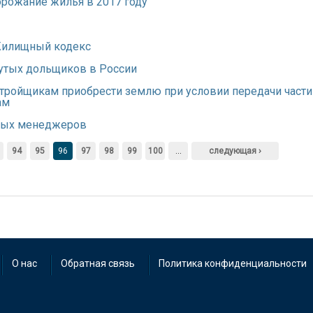
рожание жилья в 2017 году
 Жилищный кодекс
нутых дольщиков в России
тройщикам приобрести землю при условии передачи части
ам
ьных менеджеров
94
95
96
97
98
99
100
…
следующая ›
О нас
Обратная связь
Политика конфиденциальности