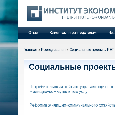
О нас
Клиентам и грантодателям
Исс
Вы здесь
Главная
»
Исследования
»
Социальные проекты ИЭГ
Социальные проект
Потребительский рейтинг управляющих орга
жилищно-коммунальных услуг
Реформа жилищно-коммунального хозяйств