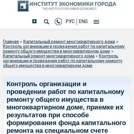
РУС
ENG
Вы здесь
Главная
»
Капитальный ремонт многоквартирного дома
»
Контроль организации и проведения работ по капитальному
ремонту общего имущества в многоквартирном доме
»
Капитальный ремонт многоквартирного дома
»
Контроль
организации и проведения работ по капитальному ремонту
общего имущества в многоквартирном доме
Контроль организации и
проведении работ по капитальному
ремонту общего имущества в
многоквартирном доме, приемке их
результатов при способе
формирования фонда капитального
ремонта на специальном счете