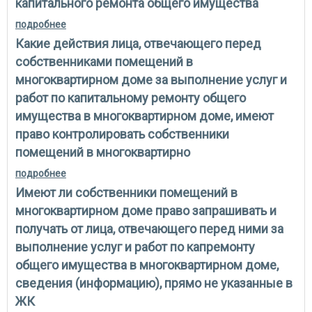
капитального ремонта общего имущества
подробнее
о имеют ли собственники помещений в
многоквартирном доме влиять на выбор лицом,
Какие действия лица, отвечающего перед
осуществляющим управление многоквартирным
домом, подрядных организаций и поставщиков
собственниками помещений в
строительных материалов для целей проведения
многоквартирном доме за выполнение услуг и
капитального ремонта общего имущества
работ по капитальному ремонту общего
имущества в многоквартирном доме, имеют
право контролировать собственники
помещений в многоквартирно
подробнее
о какие действия лица, отвечающего перед
собственниками помещений в многоквартирном
Имеют ли собственники помещений в
доме за выполнение услуг и работ по капитальному
ремонту общего имущества в многоквартирном
многоквартирном доме право запрашивать и
доме, имеют право контролировать собственники
получать от лица, отвечающего перед ними за
помещений в многоквартирно
выполнение услуг и работ по капремонту
общего имущества в многоквартирном доме,
сведения (информацию), прямо не указанные в
ЖК