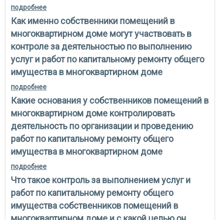
подробнее
о имеют ли собственники помещений в
многоквартирном доме право запрашивать и
Как именно собственники помещений в
получать от лица, отвечающего перед ними за
выполнение услуг и работ по капремонту общего
многоквартирном доме могут участвовать в
имущества в многоквартирном доме, сведения
контроле за деятельностью по выполнению
(информацию), прямо не указанные в жк
услуг и работ по капитальному ремонту общего
имущества в многоквартирном доме
подробнее
о как именно собственники помещений в
многоквартирном доме могут участвовать в
Какие основания у собственников помещений в
контроле за деятельностью по выполнению услуг и
работ по капитальному ремонту общего имущества
многоквартирном доме контролировать
в многоквартирном доме
деятельность по организации и проведению
работ по капитальному ремонту общего
имущества в многоквартирном доме
подробнее
о какие основания у собственников помещений в
многоквартирном доме контролировать
Что такое контроль за выполнением услуг и
деятельность по организации и проведению работ
по капитальному ремонту общего имущества в
работ по капитальному ремонту общего
многоквартирном доме
имущества собственников помещений в
многоквартирном доме и с какой целью он