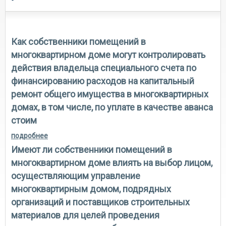
Как собственники помещений в
многоквартирном доме могут контролировать
действия владельца специального счета по
финансированию расходов на капитальный
ремонт общего имущества в многоквартирных
домах, в том числе, по уплате в качестве аванса
стоим
подробнее
о как собственники помещений в многоквартирном
доме могут контролировать действия владельца
Имеют ли собственники помещений в
специального счета по финансированию расходов
на капитальный ремонт общего имущества в
многоквартирном доме влиять на выбор лицом,
многоквартирных домах, в том числе, по уплате в
осуществляющим управление
качестве аванса стоим
многоквартирным домом, подрядных
организаций и поставщиков строительных
материалов для целей проведения