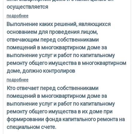
осуществляется
подробнее
о что такое контроль за выполнением услуг и работ
по капитальному ремонту общего имущества
Выполнение каких решений, являющихся
собственников помещений в многоквартирном доме
и с какой целью он осуществляется
основанием для проведения лицом,
отвечающим перед собственниками
помещений в многоквартирном доме за
выполнение услуг и работ по капитальному
ремонту общего имущества в многоквартирном
доме, должно контролиров
подробнее
о выполнение каких решений, являющихся
основанием для проведения лицом, отвечающим
Кто отвечает перед собственниками
перед собственниками помещений в
многоквартирном доме за выполнение услуг и работ
помещений в многоквартирном доме за
по капитальному ремонту общего имущества в
выполнение услуг и работ по капитальному
многоквартирном доме, должно контролиров
ремонту общего имущества в их доме при
формировании фонда капитального ремонта на
специальном счете.