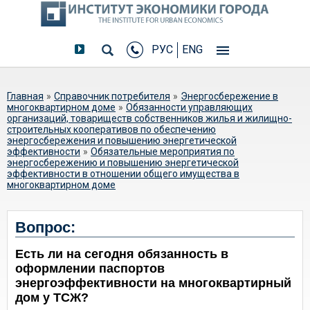
РУС
ENG
Вы здесь
Главная
»
Справочник потребителя
»
Энергосбережение в
многоквартирном доме
»
Обязанности управляющих
организаций, товариществ собственников жилья и жилищно-
строительных кооперативов по обеспечению
энергосбережения и повышению энергетической
эффективности
»
Обязательные мероприятия по
энергосбережению и повышению энергетической
эффективности в отношении общего имущества в
многоквартирном доме
Есть ли на сегодня обязанность в
Вопрос:
оформлении паспортов
Есть ли на сегодня обязанность в
энергоэффективности на
оформлении паспортов
многоквартирный дом у ТСЖ?
энергоэффективности на многоквартирный
дом у ТСЖ?