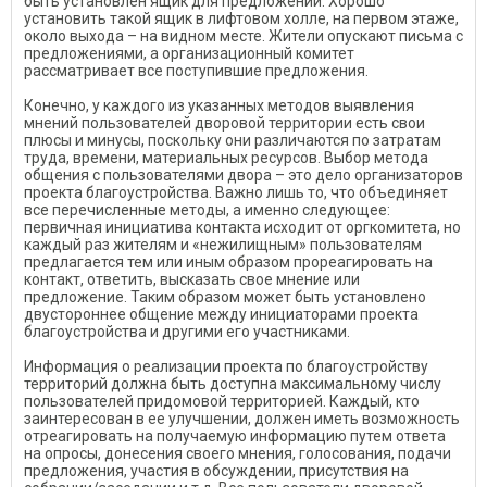
быть установлен ящик для предложений. Хорошо
установить такой ящик в лифтовом холле, на первом этаже,
около выхода – на видном месте. Жители опускают письма с
предложениями, а организационный комитет
рассматривает все поступившие предложения.
Конечно, у каждого из указанных методов выявления
мнений пользователей дворовой территории есть свои
плюсы и минусы, поскольку они различаются по затратам
труда, времени, материальных ресурсов. Выбор метода
общения с пользователями двора – это дело организаторов
проекта благоустройства. Важно лишь то, что объединяет
все перечисленные методы, а именно следующее:
первичная инициатива контакта исходит от оргкомитета, но
каждый раз жителям и «нежилищным» пользователям
предлагается тем или иным образом прореагировать на
контакт, ответить, высказать свое мнение или
предложение. Таким образом может быть установлено
двустороннее общение между инициаторами проекта
благоустройства и другими его участниками.
Информация о реализации проекта по благоустройству
территорий должна быть доступна максимальному числу
пользователей придомовой территорией. Каждый, кто
заинтересован в ее улучшении, должен иметь возможность
отреагировать на получаемую информацию путем ответа
на опросы, донесения своего мнения, голосования, подачи
предложения, участия в обсуждении, присутствия на