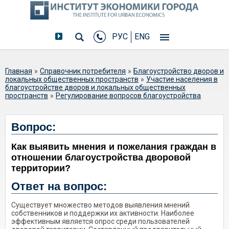
РУС
ENG
Вы здесь
Главная
»
Справочник потребителя
»
Благоустройство дворов и
локальных общественных пространств
»
Участие населения в
благоустройстве дворов и локальных общественных
пространств
»
Регулирование вопросов благоустройства
Как выявить мнения и пожелания
Вопрос:
граждан в отношении
Как выявить мнения и пожелания граждан в
благоустройства дворовой
отношении благоустройства дворовой
территории?
территории?
Ответ на вопрос:
Существует множество методов выявления мнений
собственников и поддержки их активности. Наиболее
эффективным является опрос среди пользователей