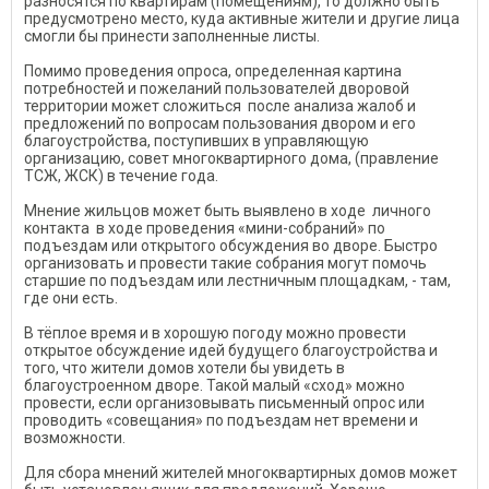
разносятся по квартирам (помещениям), то должно быть
предусмотрено место, куда активные жители и другие лица
смогли бы принести заполненные листы.
Помимо проведения опроса, определенная картина
потребностей и пожеланий пользователей дворовой
территории может сложиться после анализа жалоб и
предложений по вопросам пользования двором и его
благоустройства, поступивших в управляющую
организацию, совет многоквартирного дома, (правление
ТСЖ, ЖСК) в течение года.
Мнение жильцов может быть выявлено в ходе личного
контакта в ходе проведения «мини-собраний» по
подъездам или открытого обсуждения во дворе. Быстро
организовать и провести такие собрания могут помочь
старшие по подъездам или лестничным площадкам, - там,
где они есть.
В тёплое время и в хорошую погоду можно провести
открытое обсуждение идей будущего благоустройства и
того, что жители домов хотели бы увидеть в
благоустроенном дворе. Такой малый «сход» можно
провести, если организовывать письменный опрос или
проводить «совещания» по подъездам нет времени и
возможности.
Для сбора мнений жителей многоквартирных домов может