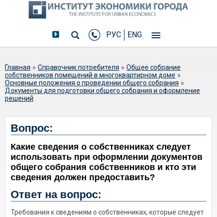
РУС
ENG
Вы здесь
Главная
»
Справочник потребителя
»
Общее собрание
собственников помещений в многоквартирном доме
»
Основные положения о проведении общего собрания
»
Документы для подготовки общего собрания и оформление
решений
Какие сведения о собственниках
Вопрос:
следует использовать при
Какие сведения о собственниках следует
оформлении документов общего
использовать при оформлении документов
собрания собственников и кто эти
общего собрания собственников и кто эти
сведения должен предоставить?
сведения должен предоставить?
Ответ на вопрос:
Требования к сведениям о собственниках, которые следует