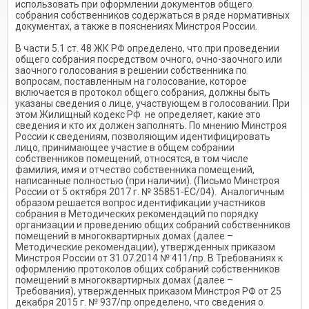
использовать при оформлении документов общего
собрания собственников содержаться в ряде нормативных
документах, а также в пояснениях Минстроя России.
В части 5.1 ст. 48 ЖК РФ определено, что при проведении
общего собрания посредством очного, очно-заочного или
заочного голосования в решении собственника по
вопросам, поставленным на голосование, которое
включается в протокол общего собрания, должны быть
указаны сведения о лице, участвующем в голосовании. При
этом Жилищный кодекс РФ не определяет, какие это
сведения и кто их должен заполнять. По мнению Минстроя
России к сведениям, позволяющим идентифицировать
лицо, принимающее участие в общем собрании
собственников помещений, относятся, в том числе
фамилия, имя и отчество собственника помещений,
написанные полностью (при наличии). (Письмо Минстроя
России от 5 октября 2017 г. № 35851-ЕС/04). Аналогичным
образом решается вопрос идентификации участников
собрания в Методических рекомендаций по порядку
организации и проведению общих собраний собственников
помещений в многоквартирных домах (далее –
Методические рекомендации), утвержденных приказом
Минстроя России от 31.07.2014 № 411/пр. В Требованиях к
оформлению протоколов общих собраний собственников
помещений в многоквартирных домах (далее –
Требования), утвержденных приказом Минстроя РФ от 25
декабря 2015 г. № 937/пр определено, что сведения о