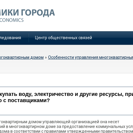
ледования
Центр общественных связей
огоквартирным домом
»
Особенности управления многоквартирн
я компания закупать воду,
ие ресурсы, при этом
упать воду, электричество и другие ресурсы, пр
тоятельно с поставщиками
о с поставщиками?
многоквартирным домом управляющей организацией она несет
ий в многоквартирном доме за предоставление коммунальных усл
 дома в соответствии с правилами утвержденными правительством