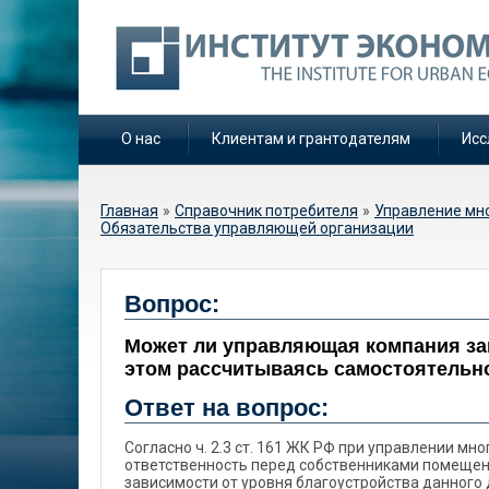
О нас
Клиентам и грантодателям
Исс
Вы здесь
Главная
»
Справочник потребителя
»
Управление мн
Обязательства управляющей организации
Может ли управляюща
Вопрос:
электричество и друг
Может ли управляющая компания зак
рассчитываясь самос
этом рассчитываясь самостоятельн
Ответ на вопрос:
Согласно ч. 2.3 ст. 161 ЖК РФ при управлении 
ответственность перед собственниками помещен
зависимости от уровня благоустройства данного