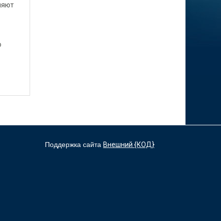
ляют
о
Поддержка сайта
Внешний {КОД}