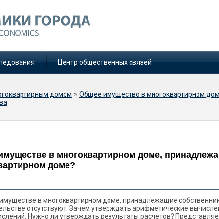
ледования
Центр общественных связей
огоквартирным домом
»
Общее имущество в многоквартирном дом
ва
 доли в общем имуществе в
ме, принадлежащие
 имуществе в многоквартирном доме, принадлеж
щений в многоквартирном
вартирном доме?
 имуществе в многоквартирном доме, принадлежащие собственни
ельстве отсутствуют. Зачем утверждать арифметические вычисле
ислений. Нужно ли утверждать результаты расчетов? Представляе