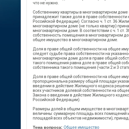
что не нужно.
Собственнику квартиры в многоквартирном доме
принадлежит также доля в праве собственности 
Российской Федерации). Согласно ч. 1 ст. 36 Ж
многоквартирном доме (не только квартир) прин
многоквартирном доме. В соответствии с ч. 1 ст
собственность помещения в многоквартирном дом
общее имущество в многоквартирном доме.
Доля в праве общей собственности на общее им
следует судьбе права собственности на указанн
многоквартирном доме доля в праве общей собс
такого помещения равна доле в праве общей со
собственника такого помещения (части 2 и 3 ста
Доля в праве общей собственности на общее им
пропорциональна размеру общей площади указанн
введении в действие Жилищного кодекса решен
всех участников долевой собственности на обще
Закона о введении в действие Жилищного кодекс
Российской Федерации).
Размеры долей в общем имуществе в многокварти
величины: суммарную площадь всех помещений 
площадей всех объектов недвижимости), принад
Тема вопроса:
Общее имущество