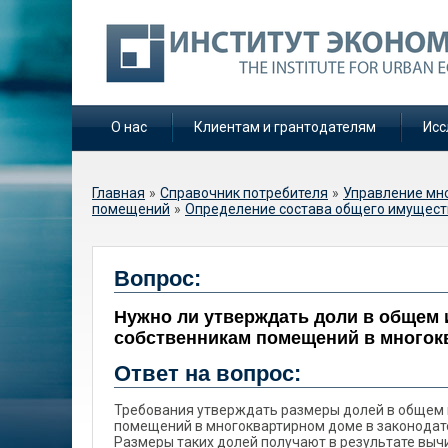
О нас
Клиентам и грантодателям
Исс
Вы здесь
Главная
»
Справочник потребителя
»
Управление мн
помещений
»
Определение состава общего имущест
Нужно ли утверждать
Вопрос:
многоквартирном до
Нужно ли утверждать доли в общем
собственникам поме
собственникам помещений в многок
доме?
Ответ на вопрос:
Требования утверждать размеры долей в общем
помещений в многоквартирном доме в законодат
Размеры таких долей получают в результате выч