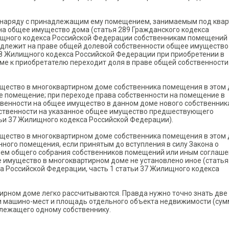
 наряду с принадлежащим ему помещением, занимаемым под квар
на общее имущество дома (статья 289 Гражданского кодекса
илищного кодекса Российской Федерации собственникам помещений
адлежит на праве общей долевой собственности общее имущество
. 38 Жилищного кодекса Российской Федерации при приобретении в
е к приобретателю переходит доля в праве общей собственности
ущество в многоквартирном доме собственника помещения в этом
ое помещение; при переходе права собственности на помещение в
твенности на общее имущество в данном доме нового собственник
бственности на указанное общее имущество предшествующего
тьи 37 Жилищного кодекса Российской Федерации).
ущество в многоквартирном доме собственника помещения в этом
ого помещения, если принятым до вступления в силу Закона о
ием общего собрания собственников помещений или иным соглаш
е имущество в многоквартирном доме не установлено иное (статья
а Российской Федерации, часть 1 статьи 37 Жилищного кодекса
рном доме легко рассчитываются. Правда нужно точно знать две
и машино-мест и площадь отдельного объекта недвижимости (су
лежащего одному собственнику.