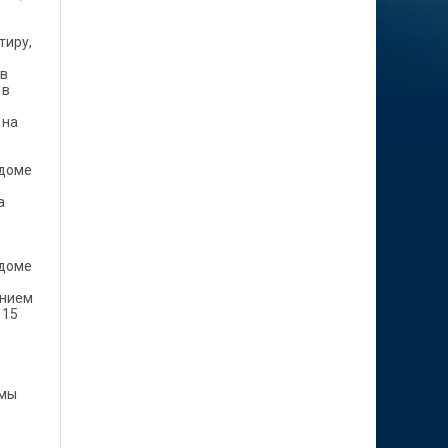
тиру,
 в
 в
 на
 доме
а
 доме
ением
 15
ммы