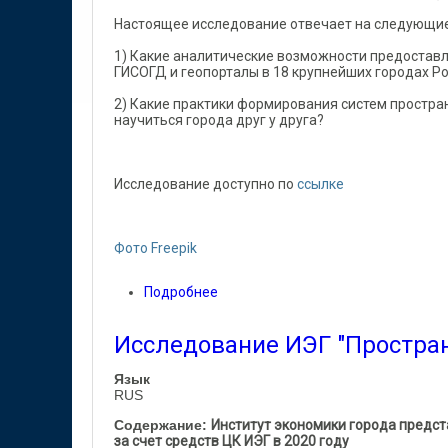
Настоящее исследование отвечает на следующие
1) Какие аналитические возможности предостав
ГИСОГД и геопорталы в 18 крупнейших городах Р
2) Какие практики формирования систем простра
научиться города друг у друга?
Исследование доступно по
ссылке
Фото Freepik
Подробнее
о Исследование ИЭГ "Цифровизаци
Исследование ИЭГ "Простра
Язык
RUS
Содержание:
Институт экономики города предст
за счет средств ЦК ИЭГ в 2020 году