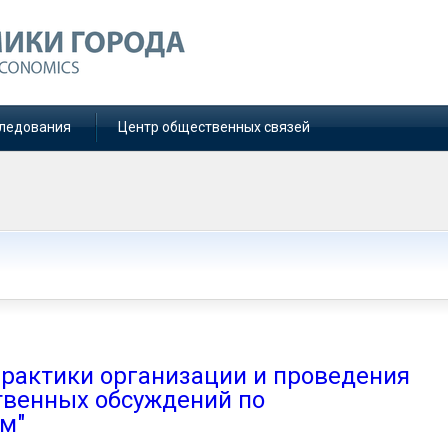
ледования
Центр общественных связей
рактики организации и проведения
твенных обсуждений по
м"