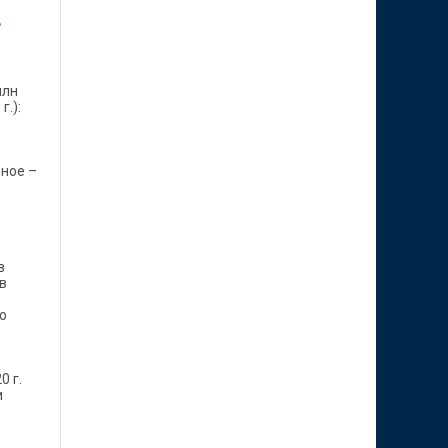
у
млн
.):
вное –
в
в
о
0 г.
и