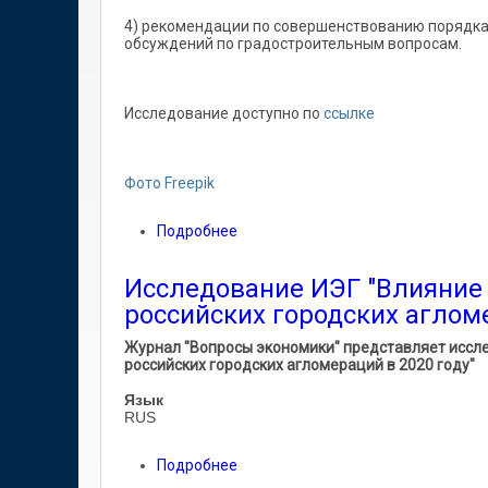
4) рекомендации по совершенствованию порядка
обсуждений по градостроительным вопросам.
Исследование доступно по
ссылке
Фото Freepik
Подробнее
о Исследование ИЭГ "Анализ прак
обсуждений по градостроительны
Исследование ИЭГ "Влияние
российских городских агломе
Журнал "Вопросы экономики" представляет иссл
российских городских агломераций в 2020 году"
Язык
RUS
Подробнее
о Исследование ИЭГ "Влияние кор
2020 году"