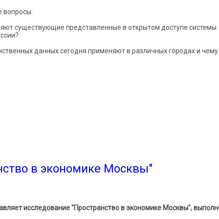
 вопросы:
ляют существующие представленные в открытом доступе системы
оссии?
нственных данных сегодня применяют в различных городах и чему
я российских городов: рейтинг открытых систем пространственны
нство в экономике Москвы"
авляет исследование "Пространство в экономике Москвы", выпол