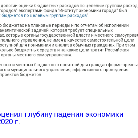
одологии оценки бюджетных расходов по целевым группам расход
городов" экспертами фонда "Институт экономики города" был
х бюджетов по целевым группам расходов
".
о бюджетах на плановые периоды и по отчетам об исполнении
налитической задачей, которая требует специальных
ах, которые органы государственной власти и местного самоуправ
пального управления, не имея в качестве самостоятельной цели
оступной для понимания и анализа обычных гражданах. При этом
колько бюджетных средств и на какие цели тратят Российская
 органы местного самоуправления.
венных и местных бюджетов в понятной для граждан форме чрезв
ого и муниципального управления, эффективного проведения
 проектов бюджетов.
ов местных бюджетов по целевым группам расходов"
оценил глубину падения экономики
020 г.