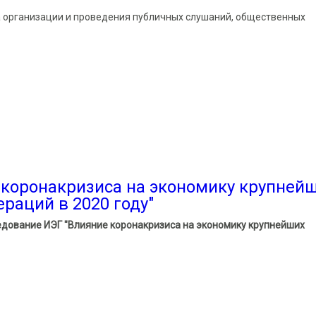
 организации и проведения публичных слушаний, общественных
тики организации и проведения публичных слушаний, общественн
м вопросам"
 коронакризиса на экономику крупней
раций в 2020 году"
едование ИЭГ "Влияние коронакризиса на экономику крупнейших
онакризиса на экономику крупнейших российских городских аглом