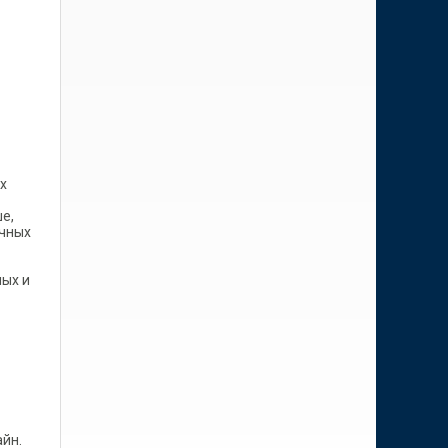
х
е,
ичных
ных и
йн.