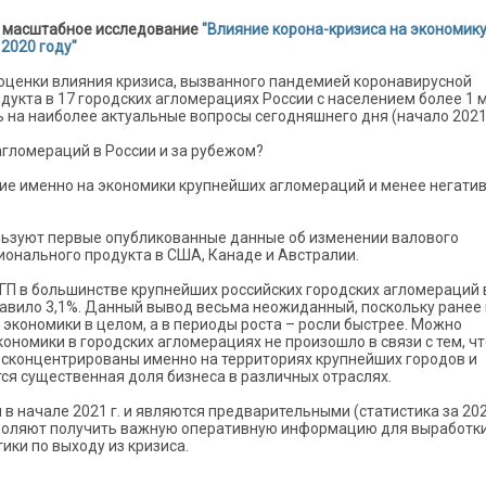
л масштабное исследование
"Влияние корона-кризиса на экономик
2020 году"
оценки влияния кризиса, вызванного пандемией коронавирусной
дукта в 17 городских агломерациях России с населением более 1 
 на наиболее актуальные вопросы сегодняшнего дня (начало 2021 г
агломераций в России и за рубежом?
ние именно на экономики крупнейших агломераций и менее негати
льзуют первые опубликованные данные об изменении валового
ионального продукта в США, Канаде и Австралии.
ГП в большинстве крупнейших российских городских агломераций 
тавило 3,1%. Данный вывод весьма неожиданный, поскольку ранее 
экономики в целом, а в периоды роста – росли быстрее. Можно
ономики в городских агломерациях не произошло в связи с тем, чт
сконцентрированы именно на территориях крупнейших городов и
ся существенная доля бизнеса в различных отраслях.
ы в начале 2021 г. и являются предварительными (статистика за 202
озволяют получить важную оперативную информацию для выработк
ки по выходу из кризиса.