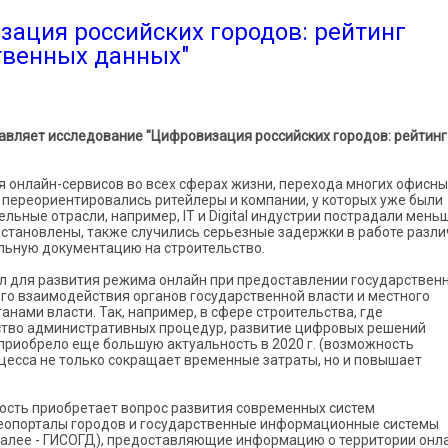
ация российских городов: рейтинг
твенных данных"
авляет исследование "Цифровизация российских городов: рейтинг
 онлайн-сервисов во всех сферах жизни, перехода многих офисны
о переориентировались ритейлеры и компании, у которых уже были
льные отрасли, например, IT и Digital индустрии пострадали меньш
остановлены, также случились серьезные задержки в работе разл
льную документацию на строительство.
л для развития режима онлайн при предоставлении государствен
го взаимодействия органов государственной власти и местного
анами власти. Так, например, в сфере строительства, где
ство административных процедур, развитие цифровых решений
приобрело еще большую актуальность в 2020 г. (возможность
цесса не только сокращает временные затраты, но и повышает
ость приобретает вопрос развития современных систем
еопорталы городов и государственные информационные системы
далее - ГИСОГД), предоставляющие информацию о территории онла