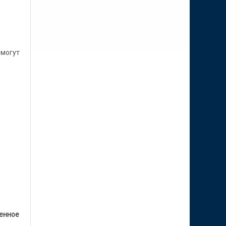
 могут
х данных"
ненное