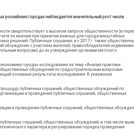
ных российских городах наблюдается значительный рост числа
ости свидетельствует о высоком запросе общественности (в пер
 учете ее мнения при принятии важных для города масштабных
чных решений. Публичные слушания, а с 2017 г. также общественн
ий обсуждение с участием жителей, правообладателей недвижимо
ительным вопросам) до их утверждения органами местного
экономики города» исследования на тему «Анализ практики
 общественных обсуждений по градостроительным вопросам»
ющий основные результаты исследования. В указанном
 процедур публичных слушаний, общественных обсуждений по
организации и проведения публичных слушаний, общественных
изации и проведения публичных слушаний, общественных обсужден
 публичных слушаний, общественных обсуждений, в том числе выя
-технического характера в регулировании порядка проведения