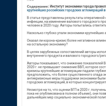
Содержание:
Институт экономики города прове
крупнейших российских городских агломераций в 
В статье представлены результаты оперативной 
инфекции, на изменение валового городского про
человек в 2020 году. Авторы попытались ответить
Насколько глубоко упали экономики крупнейших 
Оказал ли корона-кризис более негативное влия
на остальную экономику?
В целях зарубежных сопоставлений авторы испо
внутреннего продукта и валового городского/рег
Авторы показывают, что снижение показателей В
2020 г. не превышает снижение ВВП, которое сос
кризисы крупнейшие агломерации падали глубже 
предположить, что более существенного спада эк
антикризисные меры поддержки экономики были 
городских агломераций, в которых концентрирует
Несмотря на то, что оценки ВГП в 2020 г. получен
пока не опубликована в полном объеме), они п
дальнейших мер социально-экономической полити