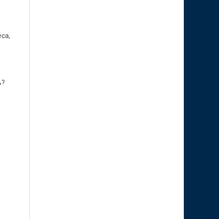
са,
ь?