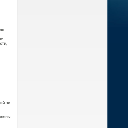
вую
ые
сти,
ий по
влены