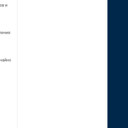
ов и
ления
ычайно